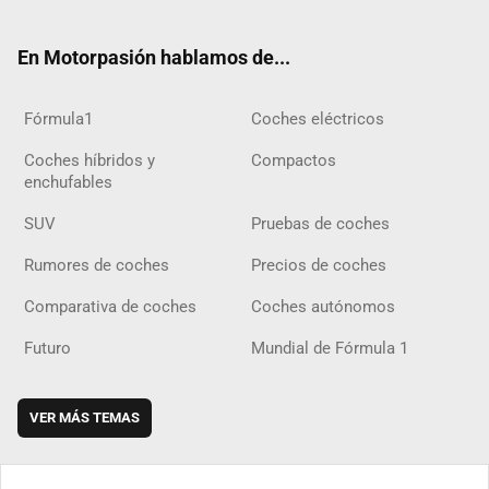
ter
ebo
ube
agra
gra
boar
ok
ok
m
m
d
En Motorpasión hablamos de...
Fórmula1
Coches eléctricos
Coches híbridos y
Compactos
enchufables
SUV
Pruebas de coches
Rumores de coches
Precios de coches
Comparativa de coches
Coches autónomos
Futuro
Mundial de Fórmula 1
VER MÁS TEMAS