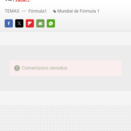
TEMAS
Fórmula1
Mundial de Fórmula 1
FACEBOOK
TWITTER
FLIPBOARD
E-
WHATSAPP
MAIL
Comentarios cerrados