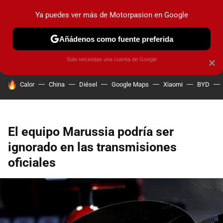
Ya puedes ver más de Motorpasion en Google
PRUEBAS
COCHES ELÉCTRICOS
OBSERVATORIO
F1
Añádenos como fuente preferida
Solo necesitas una cuenta de Google
×
HOY SE HABLA DE
Calor
China
Diésel
Google Maps
Xiaomi
BYD
El equipo Marussia podría ser
ignorado en las transmisiones
oficiales