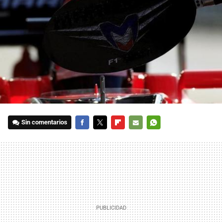
Sin comentarios
FACEBOOK
TWITTER
FLIPBOARD
E-
WHATSAPP
MAIL