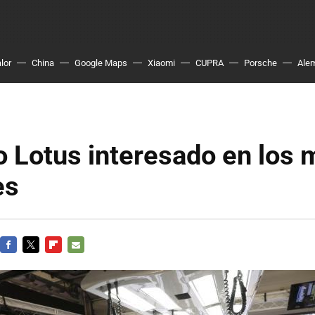
lor
China
Google Maps
Xiaomi
CUPRA
Porsche
Ale
o Lotus interesado en los 
es
FACEBOOK
TWITTER
FLIPBOARD
E-
MAIL