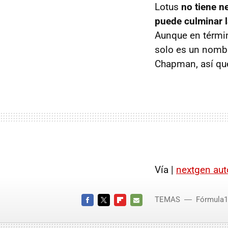
Lotus
no tiene n
puede culminar l
Aunque en térmi
solo es un nombr
Chapman, así que
Vía |
nextgen aut
TEMAS
Fórmula1
FACEBOOK
TWITTER
FLIPBOARD
E-
MAIL