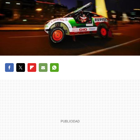
FACEBOOK
TWITTER
FLIPBOARD
E-
WHATSAPP
MAIL