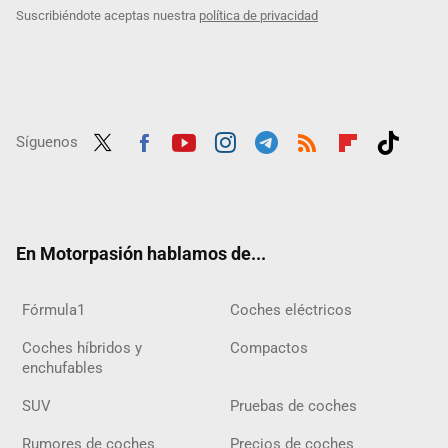
Suscribiéndote aceptas nuestra
política de privacidad
Síguenos
Twit
Fac
Yout
Inst
Tele
RSS
Flip
Tikt
ter
ebo
ube
agra
gra
boar
ok
ok
m
m
d
En Motorpasión hablamos de...
Fórmula1
Coches eléctricos
Coches híbridos y
Compactos
enchufables
SUV
Pruebas de coches
Rumores de coches
Precios de coches