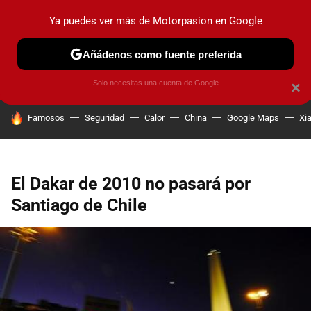
Ya puedes ver más de Motorpasion en Google
PRUEBAS
COCHES ELÉCTRICOS
OBSERVATORIO
F1
Añádenos como fuente preferida
Solo necesitas una cuenta de Google
×
HOY SE HABLA DE
Famosos
Seguridad
Calor
China
Google Maps
Xi
El Dakar de 2010 no pasará por
Santiago de Chile