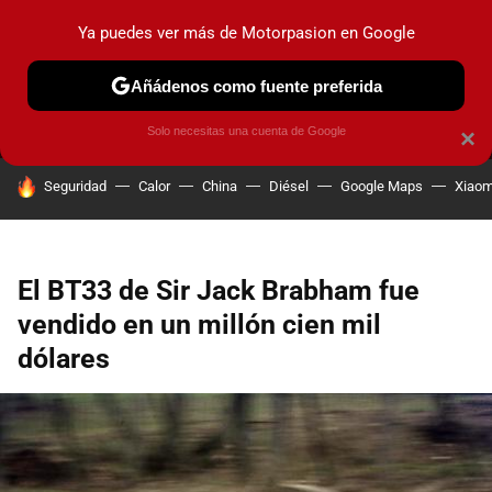
Ya puedes ver más de Motorpasion en Google
MENÚ
NUEVO
Añádenos como fuente preferida
PRUEBAS
COCHES ELÉCTRICOS
OBSERVATORIO
F1
Solo necesitas una cuenta de Google
×
HOY SE HABLA DE
Seguridad
Calor
China
Diésel
Google Maps
Xiaom
El BT33 de Sir Jack Brabham fue
vendido en un millón cien mil
dólares