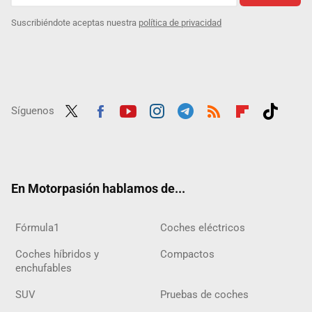
Suscribiéndote aceptas nuestra
política de privacidad
Síguenos
Twit
Fac
Yout
Inst
Tele
RSS
Flip
Tikt
ter
ebo
ube
agra
gra
boar
ok
ok
m
m
d
En Motorpasión hablamos de...
Fórmula1
Coches eléctricos
Coches híbridos y
Compactos
enchufables
SUV
Pruebas de coches