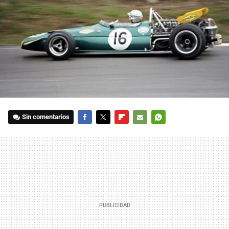
Sin comentarios
FACEBOOK
TWITTER
FLIPBOARD
E-
WHATSAPP
MAIL