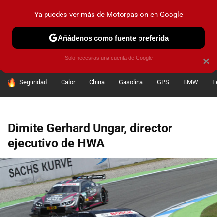
Ya puedes ver más de Motorpasion en Google
PRUEBAS
COCHES ELÉCTRICOS
OBSERVATORIO
F1
Añádenos como fuente preferida
Solo necesitas una cuenta de Google
×
HOY SE HABLA DE
Seguridad
Calor
China
Gasolina
GPS
BMW
F
Dimite Gerhard Ungar, director
ejecutivo de HWA