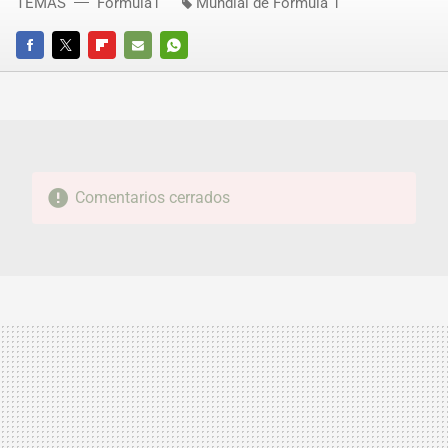
TEMAS
Fórmula1
Mundial de Fórmula 1
FACEBOOK
TWITTER
FLIPBOARD
E-
WHATSAPP
MAIL
Comentarios cerrados