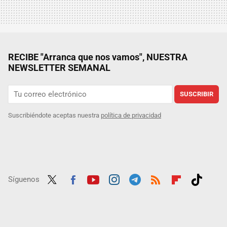
RECIBE "Arranca que nos vamos", NUESTRA
NEWSLETTER SEMANAL
SUSCRIBIR
Suscribiéndote aceptas nuestra
política de privacidad
Síguenos
Twit
Fac
Yout
Inst
Tele
RSS
Flip
Tikt
ter
ebo
ube
agra
gra
boar
ok
ok
m
m
d