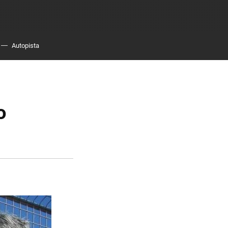
Autopista
o