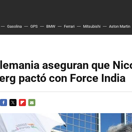
Gasolina
GPS
BMW
Ferrari
Mitsubishi
Aston Martin
lemania aseguran que Nic
rg pactó con Force India
FACEBOOK
TWITTER
FLIPBOARD
E-
MAIL