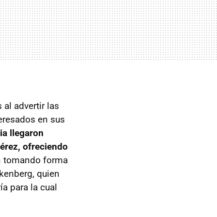
al advertir las
teresados en sus
ia llegaron
érez, ofreciendo
an tomando forma
lkenberg, quien
a para la cual