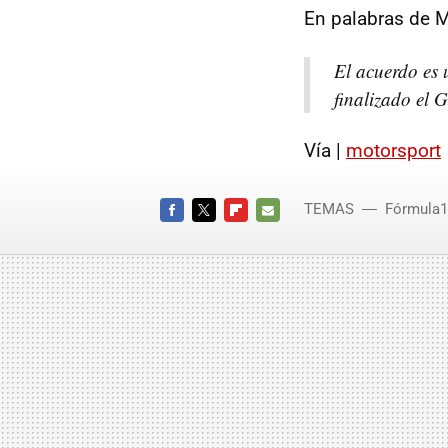
En palabras de M
El acuerdo es 
finalizado el 
Vía |
motorsport
TEMAS
Fórmula1
FACEBOOK
TWITTER
FLIPBOARD
E-
MAIL