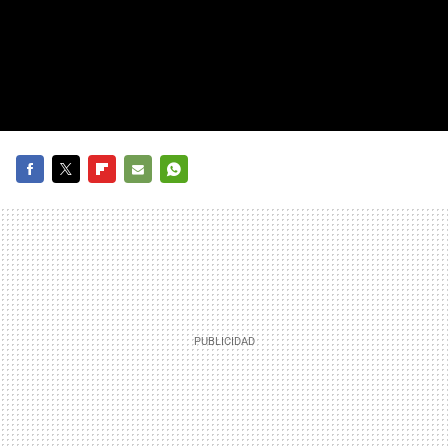
FACEBOOK
TWITTER
FLIPBOARD
E-
WHATSAPP
MAIL