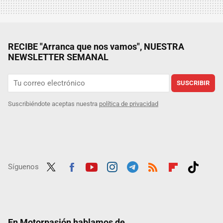
RECIBE "Arranca que nos vamos", NUESTRA
NEWSLETTER SEMANAL
SUSCRIBIR
Suscribiéndote aceptas nuestra
política de privacidad
Síguenos
Twit
Fac
Yout
Inst
Tele
RSS
Flip
Tikt
ter
ebo
ube
agra
gra
boar
ok
ok
m
m
d
En Motorpasión hablamos de...