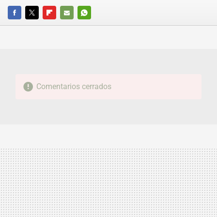
FACEBOOK
TWITTER
FLIPBOARD
E-
WHATSAPP
MAIL
Comentarios cerrados