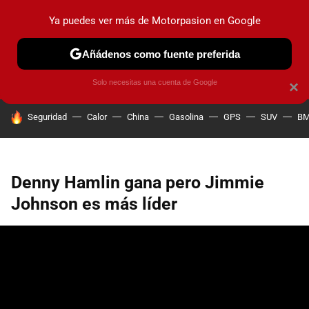
Ya puedes ver más de Motorpasion en Google
PRUEBAS
COCHES ELÉCTRICOS
OBSERVATORIO
F1
Añádenos como fuente preferida
Solo necesitas una cuenta de Google
×
HOY SE HABLA DE
Seguridad
Calor
China
Gasolina
GPS
SUV
B
Denny Hamlin gana pero Jimmie
Johnson es más líder