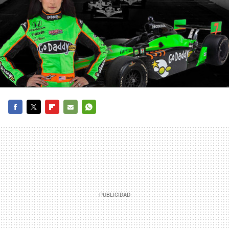
FACEBOOK
TWITTER
FLIPBOARD
E-
WHATSAPP
MAIL