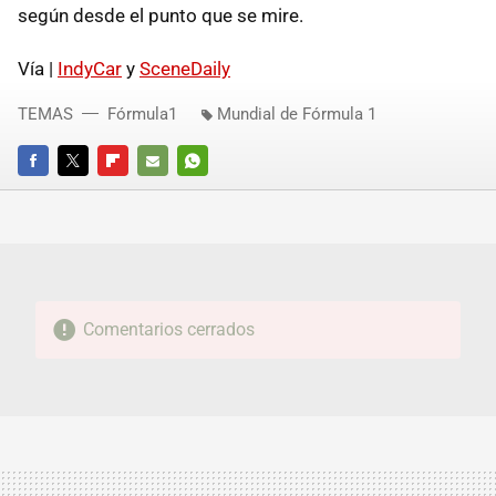
según desde el punto que se mire.
Vía |
IndyCar
y
SceneDaily
TEMAS
Fórmula1
Mundial de Fórmula 1
FACEBOOK
TWITTER
FLIPBOARD
E-
WHATSAPP
MAIL
Comentarios cerrados