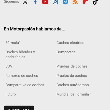
Síguenos
Twit
Fac
Yout
Inst
Tele
RSS
Flip
Tikt
ter
ebo
ube
agra
gra
boar
ok
ok
m
m
d
En Motorpasión hablamos de...
Fórmula1
Coches eléctricos
Coches híbridos y
Compactos
enchufables
SUV
Pruebas de coches
Rumores de coches
Precios de coches
Comparativa de coches
Coches autónomos
Futuro
Mundial de Fórmula 1
VER MÁS TEMAS