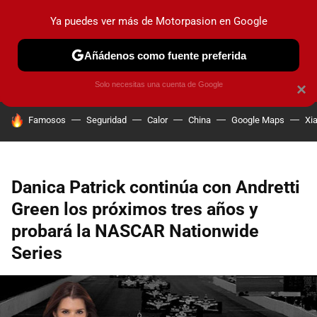
Ya puedes ver más de Motorpasion en Google
PRUEBAS
COCHES ELÉCTRICOS
OBSERVATORIO
F1
Añádenos como fuente preferida
Solo necesitas una cuenta de Google
×
HOY SE HABLA DE
Famosos
Seguridad
Calor
China
Google Maps
Xi
Danica Patrick continúa con Andretti
Green los próximos tres años y
probará la NASCAR Nationwide
Series