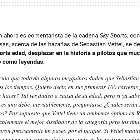
n ahora es comentarista de la cadena
Sky Sports
, co
sas, acerca de las hazañas de Sebastian Vettel, se d
orta edad, desplazar en la historia a pilotos que m
o como leyendas.
culo que todavía algunos mezquinos duden que Sebastian 
s los tiempos. Quiero decir, en sus primeras 100 carrera
a hacer? Tal vez duden a causa de su edad, pero si ya sab
ces uno debe, inevitablemente, preguntarse ¿Cuáles serán s
os? Por supuesto que Vettel tiene un ambiente óptimo en 
blemente el mejor diseñador de la categoría pero los títul
aron precisamente un paseo por el parque. Si Vettel manti
 campeonatos conseguirá varios más en los próximos años