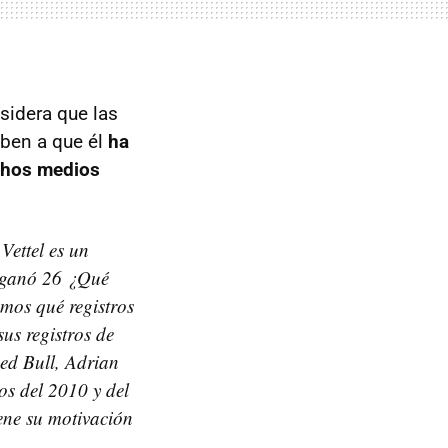
nsidera que las
eben a que él
ha
uchos medios
Vettel es un
s ganó 26 ¿Qué
emos qué registros
us registros de
Red Bull, Adrian
os del 2010 y del
ene su motivación
.