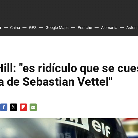
r
China
GPS
Google Maps
Porsche
Alemania
Aston 
ll: "es ridículo que se cue
 de Sebastian Vettel"
FACEBOOK
TWITTER
FLIPBOARD
E-
MAIL