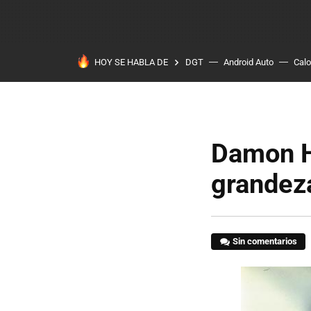
HOY SE HABLA DE
DGT
Android Auto
Calo
Damon Hi
grandeza
Sin comentarios