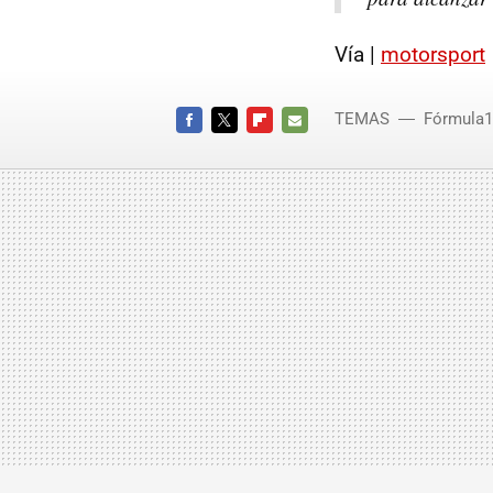
Vía |
motorsport
TEMAS
Fórmula1
FACEBOOK
TWITTER
FLIPBOARD
E-
MAIL