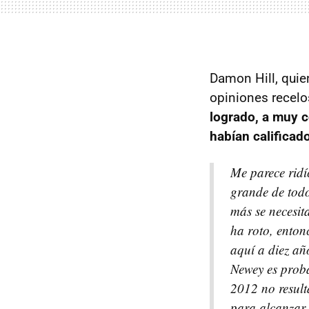
Damon Hill, quie
opiniones recelo
logrado, a muy c
habían calificad
Me parece ridí
grande de todo
más se necesit
ha roto, enton
aquí a diez añ
Newey es proba
2012 no result
para alcanzar