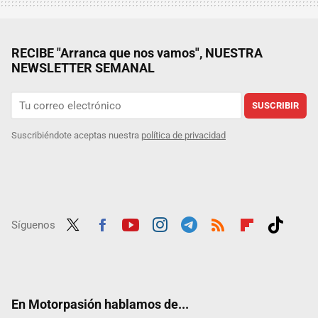
RECIBE "Arranca que nos vamos", NUESTRA
NEWSLETTER SEMANAL
SUSCRIBIR
Suscribiéndote aceptas nuestra
política de privacidad
Síguenos
Twit
Fac
Yout
Inst
Tele
RSS
Flip
Tikt
ter
ebo
ube
agra
gra
boar
ok
ok
m
m
d
En Motorpasión hablamos de...