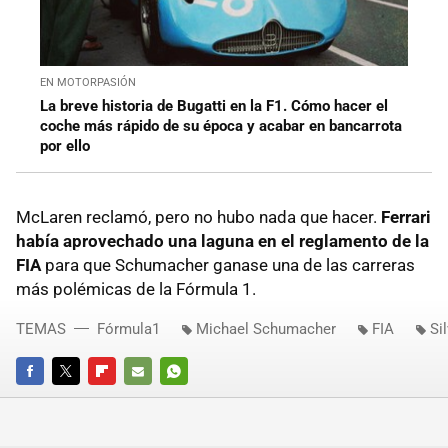
EN MOTORPASIÓN
La breve historia de Bugatti en la F1. Cómo hacer el
coche más rápido de su época y acabar en bancarrota
por ello
McLaren reclamó, pero no hubo nada que hacer.
Ferrari
había aprovechado una laguna en el reglamento de la
FIA
para que Schumacher ganase una de las carreras
más polémicas de la Fórmula 1.
TEMAS
Fórmula1
Michael Schumacher
FIA
Si
FACEBOOK
TWITTER
FLIPBOARD
E-
WHATSAPP
MAIL