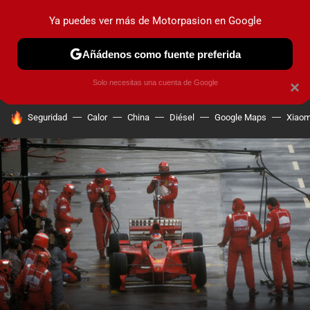
Ya puedes ver más de Motorpasion en Google
PRUEBAS
COCHES ELÉCTRICOS
OBSERVATORIO
F1
Añádenos como fuente preferida
Solo necesitas una cuenta de Google
×
HOY SE HABLA DE
Seguridad
Calor
China
Diésel
Google Maps
Xiaom