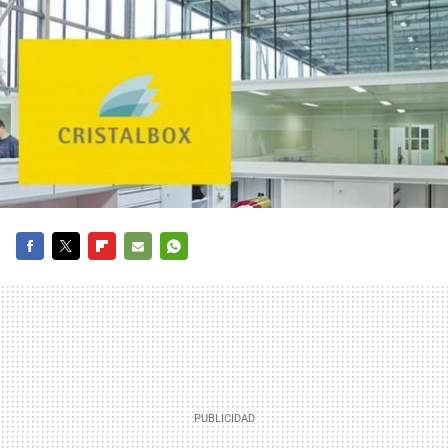
FACEBOOK
TWITTER
FLIPBOARD
E-
WHATSAPP
MAIL