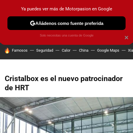
Ya puedes ver más de Motorpasion en Google
PRUEBAS
COCHES ELÉCTRICOS
OBSERVATORIO
F1
Añádenos como fuente preferida
Solo necesitas una cuenta de Google
×
HOY SE HABLA DE
Famosos
Seguridad
Calor
China
Google Maps
Xi
Cristalbox es el nuevo patrocinador
de HRT