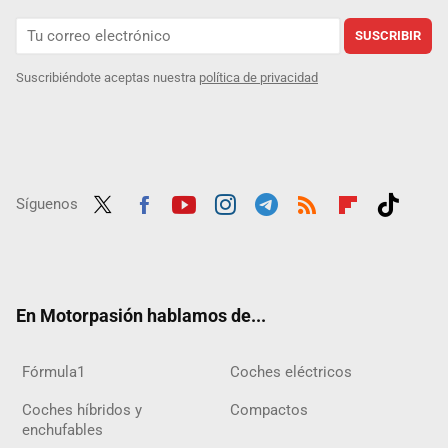
SUSCRIBIR
Suscribiéndote aceptas nuestra
política de privacidad
Síguenos
Twit
Fac
Yout
Inst
Tele
RSS
Flip
Tikt
ter
ebo
ube
agra
gra
boar
ok
ok
m
m
d
En Motorpasión hablamos de...
Fórmula1
Coches eléctricos
Coches híbridos y
Compactos
enchufables