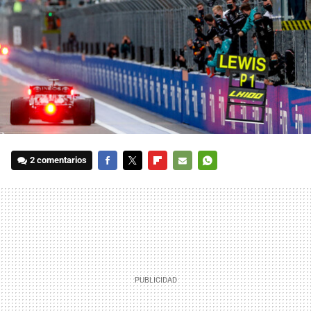
2 comentarios
FACEBOOK
TWITTER
FLIPBOARD
E-
WHATSAPP
MAIL