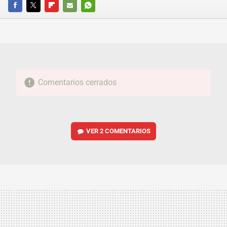
FACEBOOK
TWITTER
FLIPBOARD
E-
WHATSAPP
MAIL
Comentarios cerrados
VER
2 COMENTARIOS