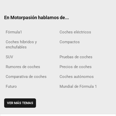
ter
ebo
ube
agra
gra
boar
ok
ok
m
m
d
En Motorpasión hablamos de...
Fórmula1
Coches eléctricos
Coches híbridos y
Compactos
enchufables
SUV
Pruebas de coches
Rumores de coches
Precios de coches
Comparativa de coches
Coches autónomos
Futuro
Mundial de Fórmula 1
VER MÁS TEMAS