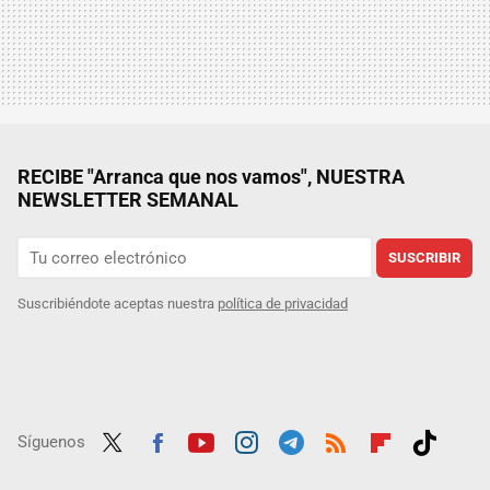
RECIBE "Arranca que nos vamos", NUESTRA
NEWSLETTER SEMANAL
SUSCRIBIR
Suscribiéndote aceptas nuestra
política de privacidad
Síguenos
Twit
Fac
Yout
Inst
Tele
RSS
Flip
Tikt