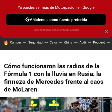
Ya puedes ver más de Motorpasion en Google
PRUEBAS
COCHES ELÉCTRICOS
OBSERVATORIO
F1
Añádenos como fuente preferida
Solo necesitas una cuenta de Google
×
HOY SE HABLA DE
Camper
Seguridad
Calor
China
Audi
Peugeot
Cómo funcionaron las radios de la
Fórmula 1 con la lluvia en Rusia: la
firmeza de Mercedes frente al caos
de McLaren