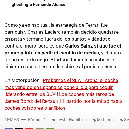
ghosting a Fernando Alonso
Como ya es habitual, la estrategia de Ferrari fue
particular. Charles Leclerc también decidió quedarse
en pista y terminó fuera de los puntos y dándose
contra el muro, pero es que
Carlos Sainz sí que fue el
primer piloto en pedir el cambio de ruedas
, y el muro
de boxes se lo negó. Afortunadamente insistió y le
hicieron caso a tiempo de subirse al podio en Rusia.
En Motorpasión |
Probamos el SEAT Arona: el coche
más vendido en España se pone al día para seguir
liderando entre los SUV
|
Los coches más raros de
James Bond: del Renault 11 partido por la mitad hasta
coches voladores o anfibios
TEMAS
Fórmula1
Lewis Hamilton
McLaren
Se