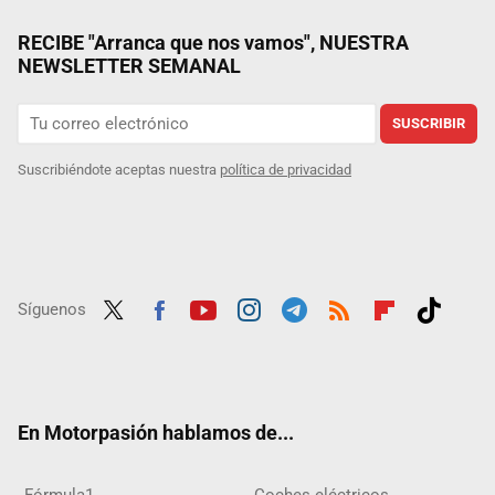
RECIBE "Arranca que nos vamos", NUESTRA
NEWSLETTER SEMANAL
SUSCRIBIR
Suscribiéndote aceptas nuestra
política de privacidad
Síguenos
Twit
Fac
Yout
Inst
Tele
RSS
Flip
Tikt
ter
ebo
ube
agra
gra
boar
ok
ok
m
m
d
En Motorpasión hablamos de...