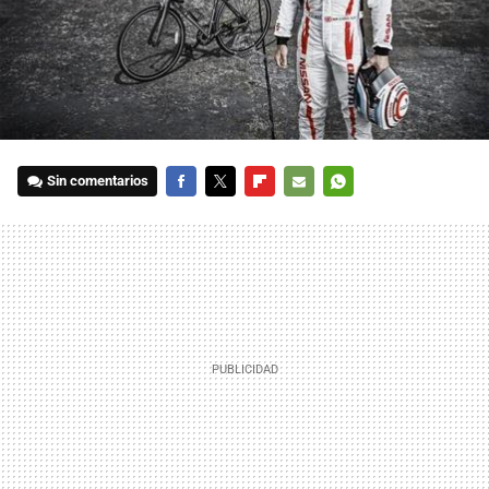
Sin comentarios
FACEBOOK
TWITTER
FLIPBOARD
E-
WHATSAPP
MAIL