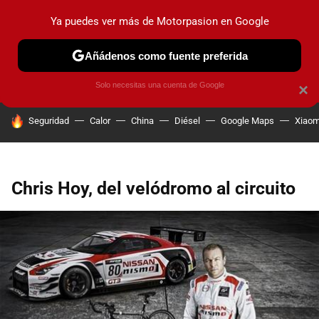
Ya puedes ver más de Motorpasion en Google
PRUEBAS
COCHES ELÉCTRICOS
OBSERVATORIO
F1
Añádenos como fuente preferida
Solo necesitas una cuenta de Google
×
HOY SE HABLA DE
Seguridad
Calor
China
Diésel
Google Maps
Xiaom
Chris Hoy, del velódromo al circuito