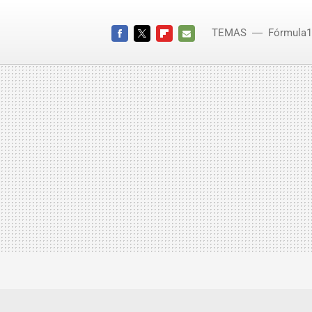
TEMAS
Fórmula1
FACEBOOK
TWITTER
FLIPBOARD
E-
MAIL