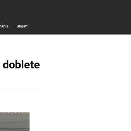
mania
Bugatti
 doblete