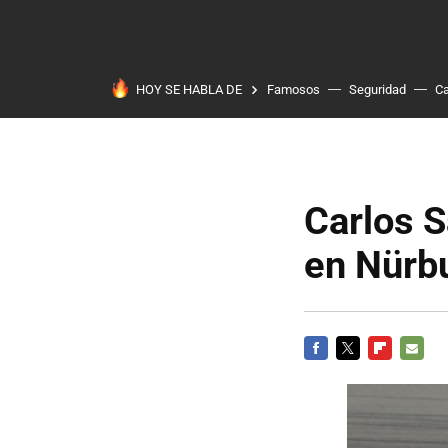
HOY SE HABLA DE
Famosos
Seguridad
Ca
Carlos S
en Nürb
FACEBOOK
TWITTER
FLIPBOARD
E-
MAIL