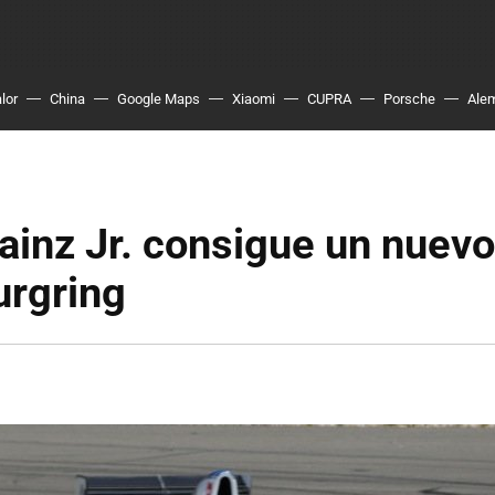
lor
China
Google Maps
Xiaomi
CUPRA
Porsche
Ale
ainz Jr. consigue un nuevo
urgring