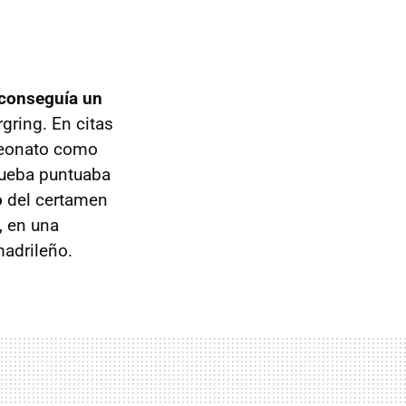
 conseguía un
rgring. En citas
mpeonato como
prueba puntuaba
o
del certamen
, en una
adrileño.