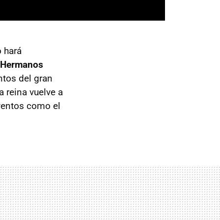
o hará
o Hermanos
ntos del gran
 reina vuelve a
ventos como el