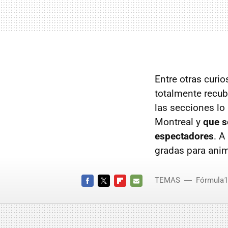
Entre otras curi
totalmente recub
las secciones lo 
Montreal y
que s
espectadores
. A
gradas para anim
TEMAS
Fórmula1
FACEBOOK
TWITTER
FLIPBOARD
E-
MAIL