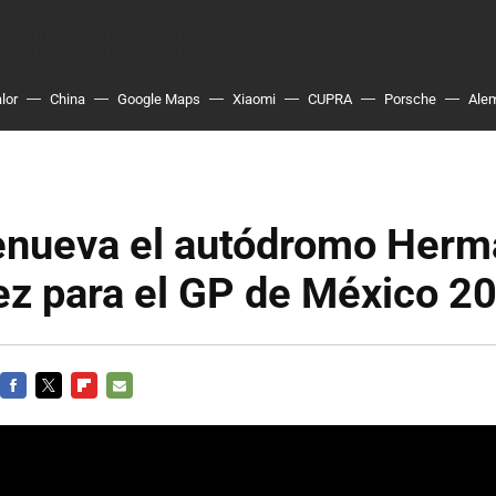
lor
China
Google Maps
Xiaomi
CUPRA
Porsche
Ale
renueva el autódromo Her
ez para el GP de México 2
FACEBOOK
TWITTER
FLIPBOARD
E-
MAIL