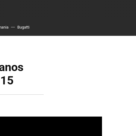
mania
Bugatti
manos
015