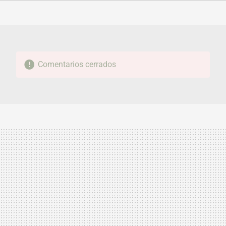
FACEBOOK
TWITTER
FLIPBOARD
E-
WHATSAPP
MAIL
Comentarios cerrados