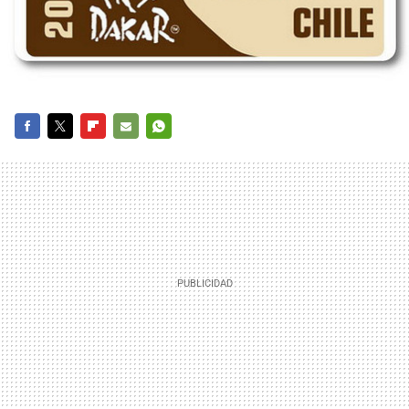
FACEBOOK
TWITTER
FLIPBOARD
E-
WHATSAPP
MAIL