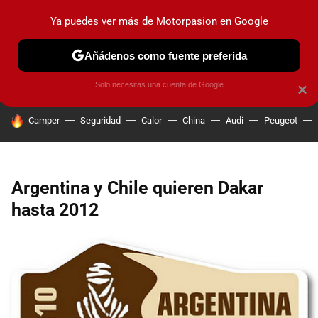
Ya puedes ver más de Motorpasion en Google
PRUEBAS
COCHES ELÉCTRICOS
OBSERVATORIO
F1
Añádenos como fuente preferida
Solo necesitas una cuenta de Google
×
HOY SE HABLA DE
Camper
Seguridad
Calor
China
Audi
Peugeot
Argentina y Chile quieren Dakar
hasta 2012