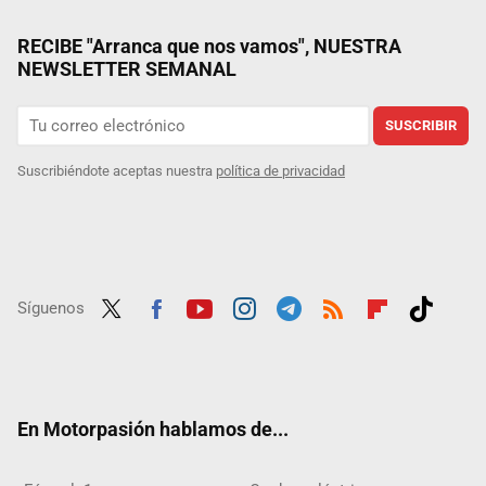
RECIBE "Arranca que nos vamos", NUESTRA
NEWSLETTER SEMANAL
SUSCRIBIR
Suscribiéndote aceptas nuestra
política de privacidad
Síguenos
Twit
Fac
Yout
Inst
Tele
RSS
Flip
Tikt
ter
ebo
ube
agra
gra
boar
ok
ok
m
m
d
En Motorpasión hablamos de...