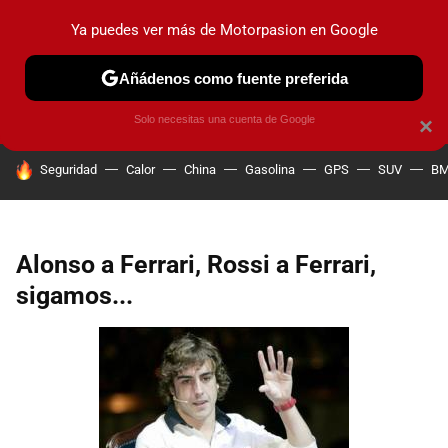
Ya puedes ver más de Motorpasion en Google
PRUEBAS
COCHES ELÉCTRICOS
OBSERVATORIO
F1
Añádenos como fuente preferida
Solo necesitas una cuenta de Google
×
HOY SE HABLA DE
Seguridad
Calor
China
Gasolina
GPS
SUV
B
Alonso a Ferrari, Rossi a Ferrari,
sigamos...