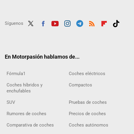
Síguenos
Twit
Fac
Yout
Inst
Tele
RSS
Flip
Tikt
ter
ebo
ube
agra
gra
boar
ok
ok
m
m
d
En Motorpasión hablamos de...
Fórmula1
Coches eléctricos
Coches híbridos y
Compactos
enchufables
SUV
Pruebas de coches
Rumores de coches
Precios de coches
Comparativa de coches
Coches autónomos