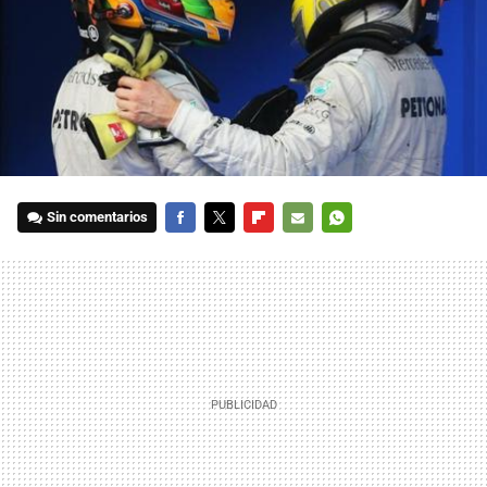
Sin comentarios
FACEBOOK
TWITTER
FLIPBOARD
E-
WHATSAPP
MAIL