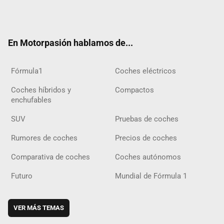
Twit
Fac
Yout
Inst
Tele
RSS
Flip
Tikt
ter
ebo
ube
agra
gra
boar
ok
ok
m
m
d
En Motorpasión hablamos de...
Fórmula1
Coches eléctricos
Coches híbridos y
Compactos
enchufables
SUV
Pruebas de coches
Rumores de coches
Precios de coches
Comparativa de coches
Coches autónomos
Futuro
Mundial de Fórmula 1
VER MÁS TEMAS