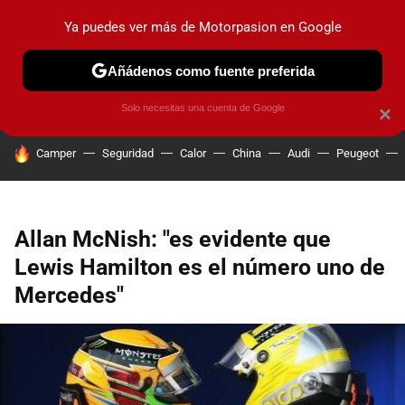
Ya puedes ver más de Motorpasion en Google
PRUEBAS
COCHES ELÉCTRICOS
OBSERVATORIO
F1
Añádenos como fuente preferida
Solo necesitas una cuenta de Google
×
HOY SE HABLA DE
Camper
Seguridad
Calor
China
Audi
Peugeot
Allan McNish: "es evidente que
Lewis Hamilton es el número uno de
Mercedes"