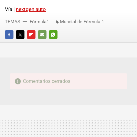
Vía |
nextgen auto
TEMAS
Fórmula1
Mundial de Fórmula 1
FACEBOOK
TWITTER
FLIPBOARD
E-
WHATSAPP
MAIL
Comentarios cerrados