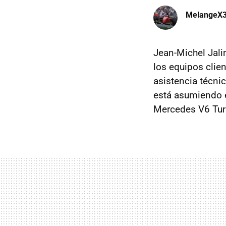
MelangeX
Jean-Michel Jali
los equipos clie
asistencia técni
está asumiendo e
Mercedes V6 Tu