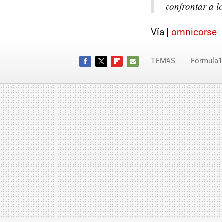
confrontar a l
Vía |
omnicorse
TEMAS
Fórmula1
FACEBOOK
TWITTER
FLIPBOARD
E-
MAIL