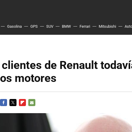
Gasolina
GPS
SUV
BMW
Ferrari
Mitsubishi
Asto
clientes de Renault todaví
los motores
FACEBOOK
TWITTER
FLIPBOARD
E-
MAIL