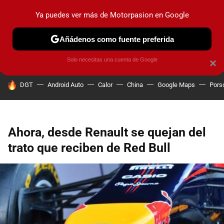
Ya puedes ver más de Motorpasion en Google
PRUEBAS
COCHES ELÉCTRICOS
OBSERVATORIO
F1
Añádenos como fuente preferida
Solo necesitas una cuenta de Google
×
HOY SE HABLA DE
DGT
Android Auto
Calor
China
Google Maps
Pors
Ahora, desde Renault se quejan del
trato que reciben de Red Bull