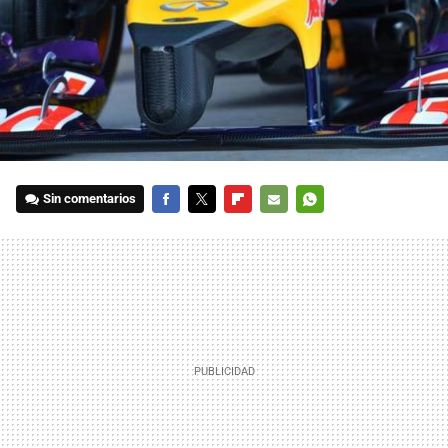
Sin comentarios
FACEBOOK
TWITTER
FLIPBOARD
E-
WHATSAPP
MAIL