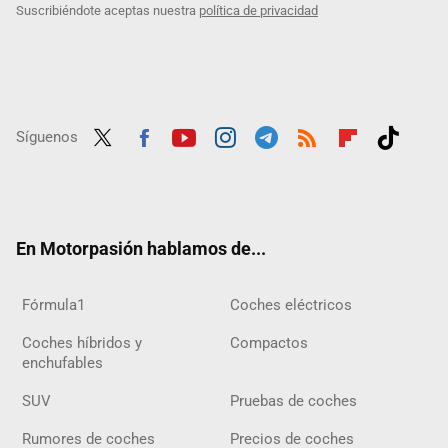
Suscribiéndote aceptas nuestra
política de privacidad
Síguenos
Twit
Fac
Yout
Inst
Tele
RSS
Flip
Tikt
ter
ebo
ube
agra
gra
boar
ok
ok
m
m
d
En Motorpasión hablamos de...
Fórmula1
Coches eléctricos
Coches híbridos y
Compactos
enchufables
SUV
Pruebas de coches
Rumores de coches
Precios de coches