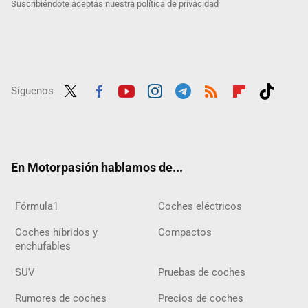
Suscribiéndote aceptas nuestra
política de privacidad
Síguenos
Twit
Fac
Yout
Inst
Tele
RSS
Flip
Tikt
ter
ebo
ube
agra
gra
boar
ok
ok
m
m
d
En Motorpasión hablamos de...
Fórmula1
Coches eléctricos
Coches híbridos y
Compactos
enchufables
SUV
Pruebas de coches
Rumores de coches
Precios de coches