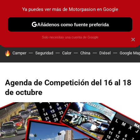
Ya puedes ver más de Motorpasion en Google
PRUEBAS
COCHES ELÉCTRICOS
OBSERVATORIO
F1
Añádenos como fuente preferida
Solo necesitas una cuenta de Google
×
HOY SE HABLA DE
Camper
Seguridad
Calor
China
Diésel
Google Ma
Agenda de Competición del 16 al 18
de octubre