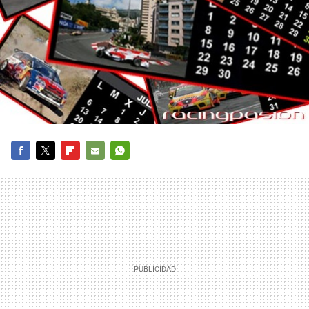
FACEBOOK
TWITTER
FLIPBOARD
E-
WHATSAPP
MAIL