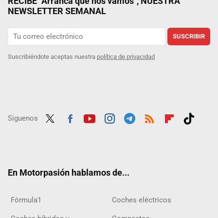
RECIBE "Arranca que nos vamos", NUESTRA
NEWSLETTER SEMANAL
SUSCRIBIR
Suscribiéndote aceptas nuestra
política de privacidad
Síguenos
Twit
Fac
Yout
Inst
Tele
RSS
Flip
Tikt
ter
ebo
ube
agra
gra
boar
ok
ok
m
m
d
En Motorpasión hablamos de...
Fórmula1
Coches eléctricos