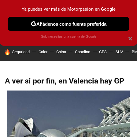
Ya puedes ver más de Motorpasion en Google
PRUEBAS
COCHES ELÉCTRICOS
OBSERVATORIO
F1
Añádenos como fuente preferida
Solo necesitas una cuenta de Google
×
HOY SE HABLA DE
Seguridad
Calor
China
Gasolina
GPS
SUV
B
A ver si por fin, en Valencia hay GP