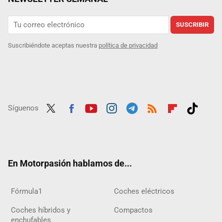
SUSCRIBIR
Suscribiéndote aceptas nuestra
política de privacidad
Síguenos
Twit
Fac
Yout
Inst
Tele
RSS
Flip
Tikt
ter
ebo
ube
agra
gra
boar
ok
ok
m
m
d
En Motorpasión hablamos de...
Fórmula1
Coches eléctricos
Coches híbridos y
Compactos
enchufables