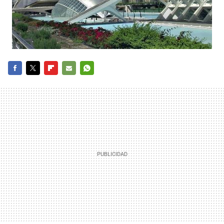
FACEBOOK
TWITTER
FLIPBOARD
E-
WHATSAPP
MAIL