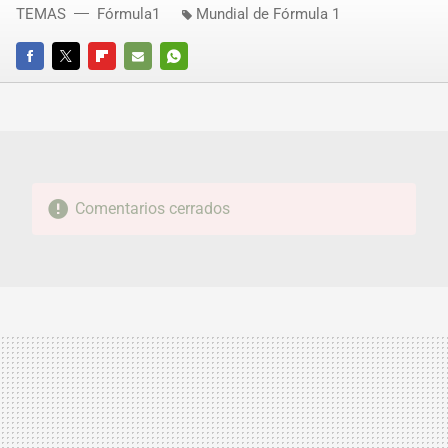
TEMAS
Fórmula1
Mundial de Fórmula 1
FACEBOOK
TWITTER
FLIPBOARD
E-
WHATSAPP
MAIL
Comentarios cerrados