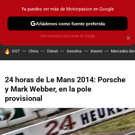
Ya puedes ver más de Motorpasion en Google
PRUEBAS
COCHES ELÉCTRICOS
OBSERVATORIO
F1
Añádenos como fuente preferida
Solo necesitas una cuenta de Google
×
HOY SE HABLA DE
DGT
China
Diésel
Gasolina
Xiaomi
Mercedes-Be
24 horas de Le Mans 2014: Porsche
y Mark Webber, en la pole
provisional