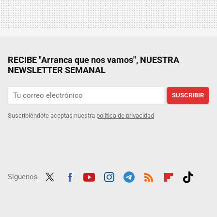
RECIBE "Arranca que nos vamos", NUESTRA
NEWSLETTER SEMANAL
SUSCRIBIR
Suscribiéndote aceptas nuestra
política de privacidad
Síguenos
Twit
Fac
Yout
Inst
Tele
RSS
Flip
Tikt
ter
ebo
ube
agra
gra
boar
ok