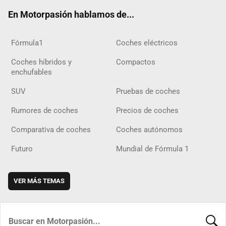
ok
m
m
d
En Motorpasión hablamos de...
Fórmula1
Coches eléctricos
Coches híbridos y
Compactos
enchufables
SUV
Pruebas de coches
Rumores de coches
Precios de coches
Comparativa de coches
Coches autónomos
Futuro
Mundial de Fórmula 1
VER MÁS TEMAS