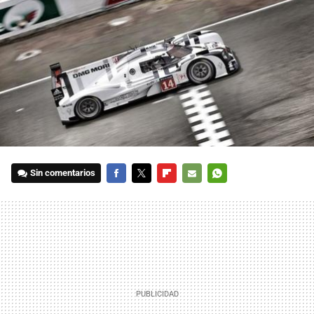
Sin comentarios
FACEBOOK
TWITTER
FLIPBOARD
E-
WHATSAPP
MAIL