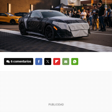
6 comentarios
FACEBOOK
TWITTER
FLIPBOARD
E-
WHATSAPP
MAIL