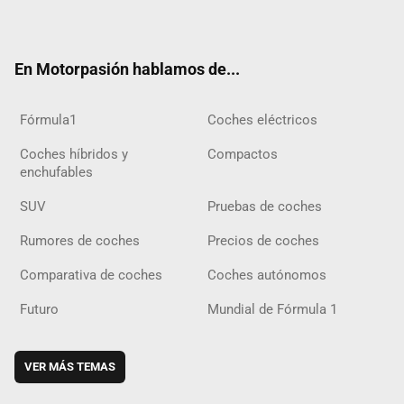
ter
ebo
ube
agra
gra
boar
ok
ok
m
m
d
En Motorpasión hablamos de...
Fórmula1
Coches eléctricos
Coches híbridos y
Compactos
enchufables
SUV
Pruebas de coches
Rumores de coches
Precios de coches
Comparativa de coches
Coches autónomos
Futuro
Mundial de Fórmula 1
VER MÁS TEMAS