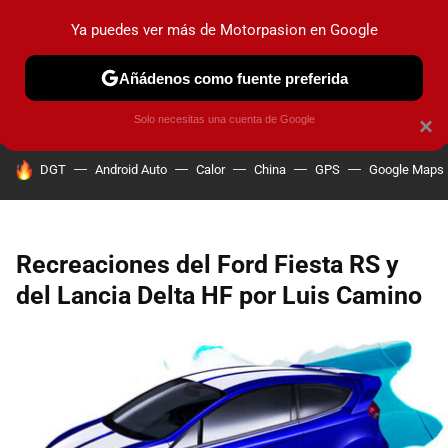
Ya puedes ver más de Motorpasion en Google
PRUEBAS
COCHES ELÉCTRICOS
OBSERVATORIO
F1
Añádenos como fuente preferida
Solo necesitas una cuenta de Google
×
HOY SE HABLA DE
DGT
Android Auto
Calor
China
GPS
Google Maps
Recreaciones del Ford Fiesta RS y
del Lancia Delta HF por Luis Camino