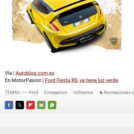
Vía |
Autoblog.com.es
En MotorPasion |
Ford Fiesta RS, ya tiene luz verde
TEMAS
Ford
Compactos
Utilitarios
Recreaciones 
FACEBOOK
TWITTER
FLIPBOARD
E-
WHATSAPP
MAIL