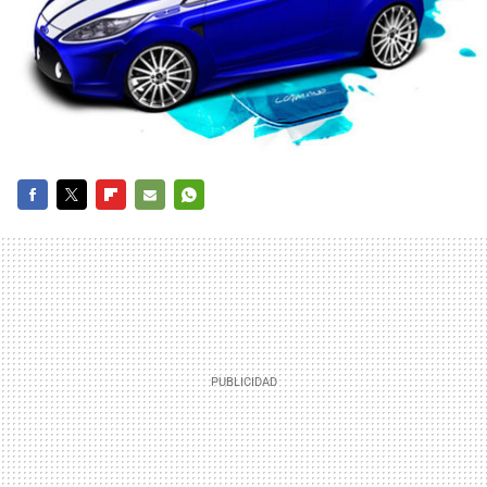
FACEBOOK
TWITTER
FLIPBOARD
E-
WHATSAPP
MAIL