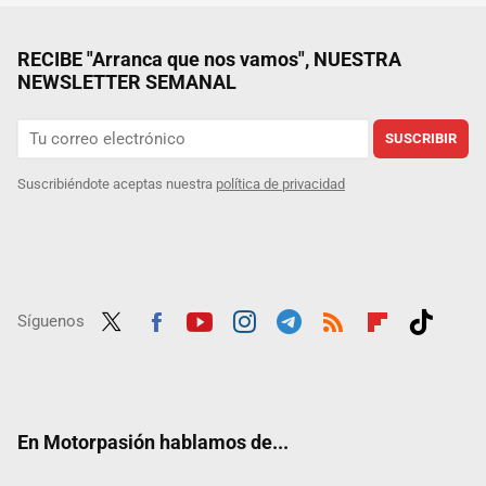
RECIBE "Arranca que nos vamos", NUESTRA
NEWSLETTER SEMANAL
SUSCRIBIR
Suscribiéndote aceptas nuestra
política de privacidad
Síguenos
Twit
Fac
Yout
Inst
Tele
RSS
Flip
Tikt
ter
ebo
ube
agra
gra
boar
ok
ok
m
m
d
En Motorpasión hablamos de...