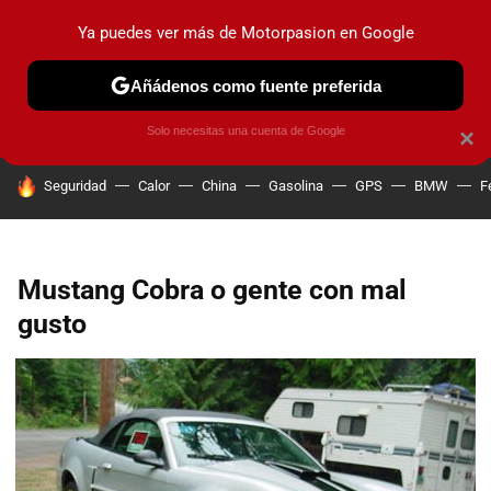
Ya puedes ver más de Motorpasion en Google
PRUEBAS
COCHES ELÉCTRICOS
OBSERVATORIO
F1
Añádenos como fuente preferida
Solo necesitas una cuenta de Google
×
HOY SE HABLA DE
Seguridad
Calor
China
Gasolina
GPS
BMW
F
Mustang Cobra o gente con mal
gusto