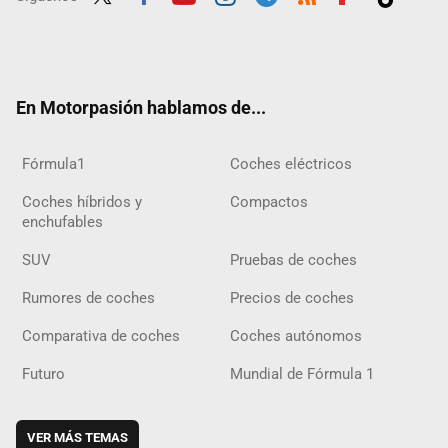
Twit
Fac
Yout
Inst
Tele
RSS
Flip
Tikt
ter
ebo
ube
agra
gra
boar
ok
ok
m
m
d
En Motorpasión hablamos de...
Fórmula1
Coches eléctricos
Coches híbridos y
Compactos
enchufables
SUV
Pruebas de coches
Rumores de coches
Precios de coches
Comparativa de coches
Coches autónomos
Futuro
Mundial de Fórmula 1
VER MÁS TEMAS