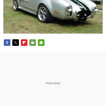
FACEBOOK
TWITTER
FLIPBOARD
E-
WHATSAPP
MAIL