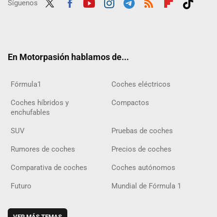
Síguenos
Twit
Fac
Yout
Inst
Tele
RSS
Flip
Tikt
ter
ebo
ube
agra
gra
boar
ok
ok
m
m
d
En Motorpasión hablamos de...
Fórmula1
Coches eléctricos
Coches híbridos y
Compactos
enchufables
SUV
Pruebas de coches
Rumores de coches
Precios de coches
Comparativa de coches
Coches autónomos
Futuro
Mundial de Fórmula 1
VER MÁS TEMAS