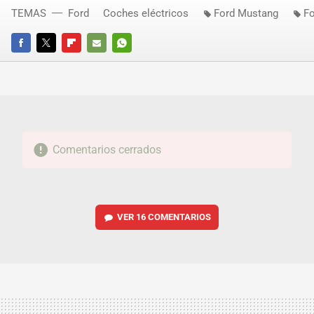
TEMAS
Ford
Coches eléctricos
Ford Mustang
F
FACEBOOK
TWITTER
FLIPBOARD
E-
WHATSAPP
MAIL
Comentarios cerrados
VER
16 COMENTARIOS