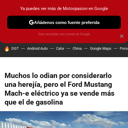
Ya puedes ver más de Motorpasion en Google
PRUEBAS
COCHES ELÉCTRICOS
OBSERVATORIO
F1
Añádenos como fuente preferida
Solo necesitas una cuenta de Google
×
HOY SE HABLA DE
DGT
Android Auto
Calor
China
Google Maps
Pors
Muchos lo odian por considerarlo
una herejía, pero el Ford Mustang
Mach-e eléctrico ya se vende más
que el de gasolina