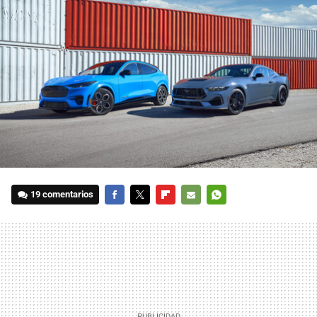
19 comentarios
FACEBOOK
TWITTER
FLIPBOARD
E-
WHATSAPP
MAIL