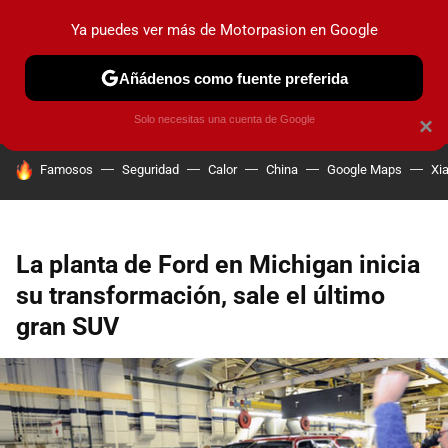
Ya puedes ver más de Motorpasion en Google
PRUEBAS
COCHES ELÉCTRICOS
OBSERVATORIO
F1
Añádenos como fuente preferida
Solo necesitas una cuenta de Google
×
HOY SE HABLA DE
Famosos
Seguridad
Calor
China
Google Maps
Xi
La planta de Ford en Michigan inicia
su transformación, sale el último
gran SUV