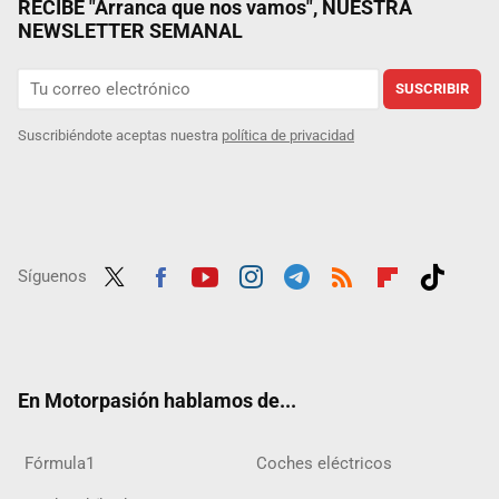
RECIBE "Arranca que nos vamos", NUESTRA
NEWSLETTER SEMANAL
SUSCRIBIR
Suscribiéndote aceptas nuestra
política de privacidad
Síguenos
Twit
Fac
Yout
Inst
Tele
RSS
Flip
Tikt
ter
ebo
ube
agra
gra
boar
ok
ok
m
m
d
En Motorpasión hablamos de...
Fórmula1
Coches eléctricos