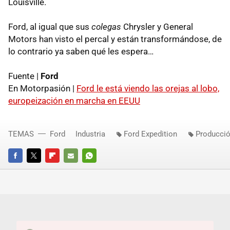
Louisville.
Ford, al igual que sus
colegas
Chrysler y General
Motors han visto el percal y están transformándose, de
lo contrario ya saben qué les espera…
Fuente |
Ford
En Motorpasión |
Ford le está viendo las orejas al lobo,
europeización en marcha en EEUU
TEMAS
Ford
Industria
Ford Expedition
Producci
FACEBOOK
TWITTER
FLIPBOARD
E-
WHATSAPP
MAIL