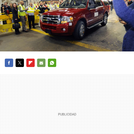
FACEBOOK
TWITTER
FLIPBOARD
E-
WHATSAPP
MAIL