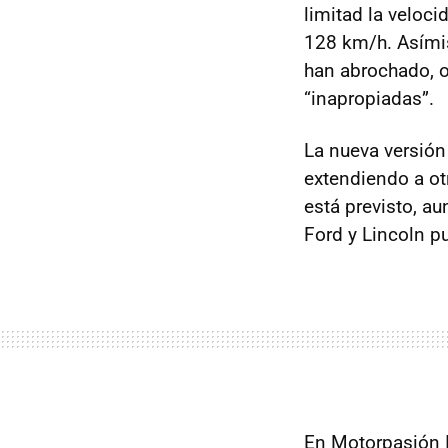
limitad la veloc
128 km/h. Asímis
han abrochado, o
“inapropiadas”.
La nueva versión
extendiendo a ot
está previsto, a
Ford y Lincoln p
En Motorpasión 