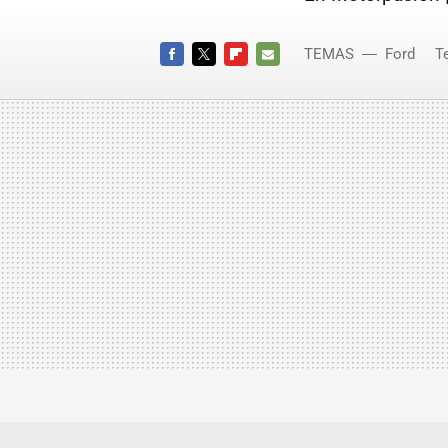
TEMAS
Ford
T
Ford M
FACEBOOK
TWITTER
FLIPBOARD
E-
MAIL