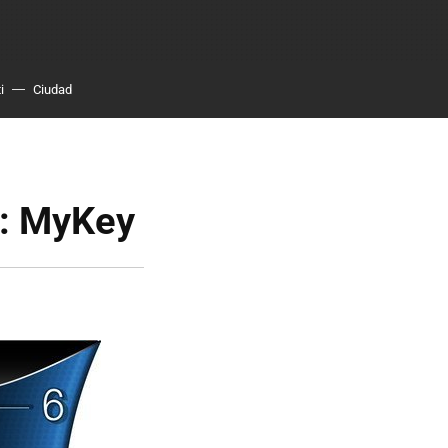
i
Ciudad
": MyKey