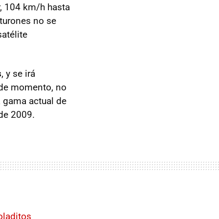
r, 104 km/h hasta
nturones no se
atélite
s
, y se irá
, de momento, no
a gama actual de
 de 2009.
oladitos