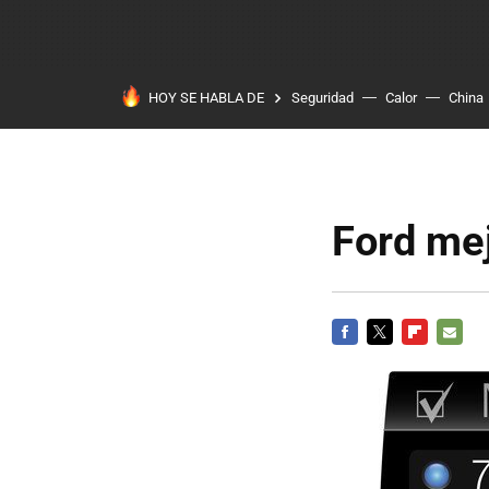
HOY SE HABLA DE
Seguridad
Calor
China
Ford mej
FACEBOOK
TWITTER
FLIPBOARD
E-
MAIL