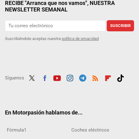
RECIBE "Arranca que nos vamos", NUESTRA
NEWSLETTER SEMANAL
SUSCRIBIR
Suscribiéndote aceptas nuestra
política de privacidad
Síguenos
Twit
Fac
Yout
Inst
Tele
RSS
Flip
Tikt
ter
ebo
ube
agra
gra
boar
ok
ok
m
m
d
En Motorpasión hablamos de...
Fórmula1
Coches eléctricos