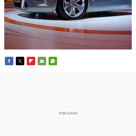
FACEBOOK
TWITTER
FLIPBOARD
E-
WHATSAPP
MAIL