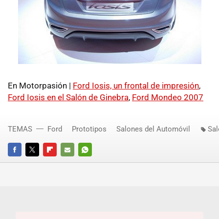
En Motorpasión |
Ford Iosis, un frontal de impresión
,
Ford Iosis en el Salón de Ginebra
,
Ford Mondeo 2007
TEMAS
Ford
Prototipos
Salones del Automóvil
Sal
FACEBOOK
TWITTER
FLIPBOARD
E-
WHATSAPP
MAIL