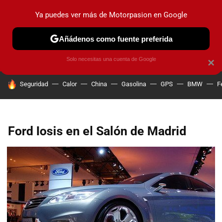
Ya puedes ver más de Motorpasion en Google
PRUEBAS
COCHES ELÉCTRICOS
OBSERVATORIO
F1
Añádenos como fuente preferida
Solo necesitas una cuenta de Google
×
HOY SE HABLA DE
Seguridad
Calor
China
Gasolina
GPS
BMW
F
Ford Iosis en el Salón de Madrid