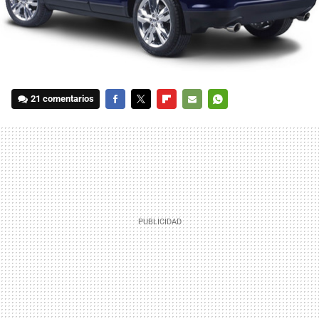
21 comentarios
FACEBOOK
TWITTER
FLIPBOARD
E-
WHATSAPP
MAIL