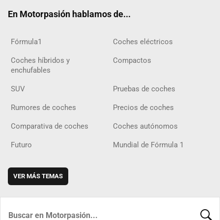
ok
m
m
d
En Motorpasión hablamos de...
Fórmula1
Coches eléctricos
Coches híbridos y
Compactos
enchufables
SUV
Pruebas de coches
Rumores de coches
Precios de coches
Comparativa de coches
Coches autónomos
Futuro
Mundial de Fórmula 1
VER MÁS TEMAS