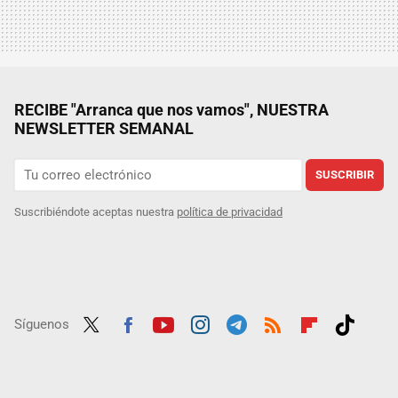
RECIBE "Arranca que nos vamos", NUESTRA
NEWSLETTER SEMANAL
SUSCRIBIR
Suscribiéndote aceptas nuestra
política de privacidad
Síguenos
Twit
Fac
Yout
Inst
Tele
RSS
Flip
Tikt
ter
ebo
ube
agra
gra
boar
ok