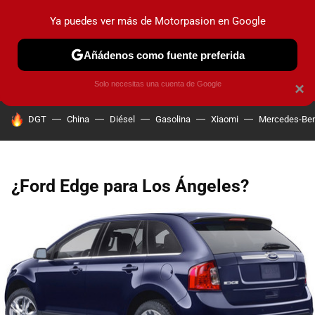
Ya puedes ver más de Motorpasion en Google
PRUEBAS
COCHES ELÉCTRICOS
OBSERVATORIO
F1
Añádenos como fuente preferida
Solo necesitas una cuenta de Google
×
HOY SE HABLA DE
DGT
China
Diésel
Gasolina
Xiaomi
Mercedes-Be
¿Ford Edge para Los Ángeles?