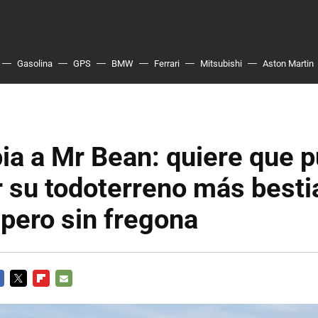
Gasolina
GPS
BMW
Ferrari
Mitsubishi
Aston Martin
ia a Mr Bean: quiere que 
 su todoterreno más besti
 pero sin fregona
CEBOOK
TWITTER
FLIPBOARD
E-
MAIL