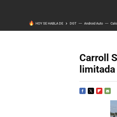
HOY SE HABLA DE
DGT
Android Auto
Calo
Carroll 
limitada
FACEBOOK
TWITTER
FLIPBOARD
E-
MAIL