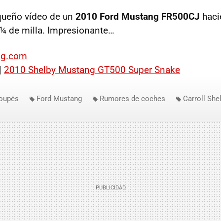
queño vídeo de un
2010 Ford Mustang FR500CJ
haci
n ¼ de milla. Impresionante…
og.com
|
2010 Shelby Mustang GT500 Super Snake
oupés
Ford Mustang
Rumores de coches
Carroll She