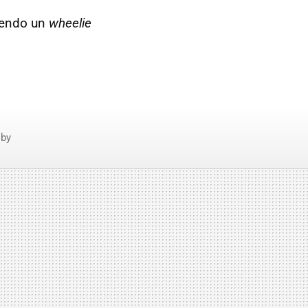
endo un
wheelie
lby