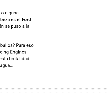
 o alguna
abeza es el
Ford
én se puso a la
ballos? Para eso
cing Engines
sta brutalidad.
 agua…