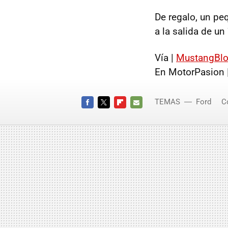
De regalo, un pe
a la salida de u
Vía |
MustangBl
En MotorPasion 
TEMAS
Ford
C
FACEBOOK
TWITTER
FLIPBOARD
E-
MAIL