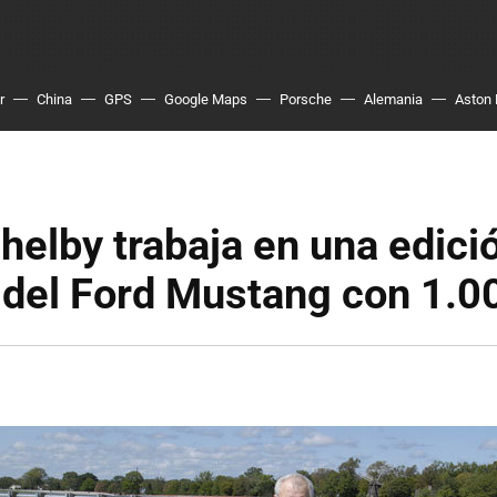
r
China
GPS
Google Maps
Porsche
Alemania
Aston 
Shelby trabaja en una edici
 del Ford Mustang con 1.0