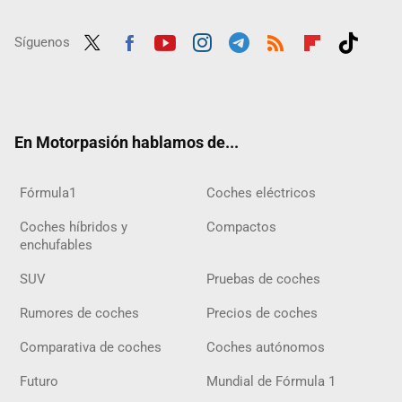
Síguenos
Twit
Fac
Yout
Inst
Tele
RSS
Flip
Tikt
ter
ebo
ube
agra
gra
boar
ok
ok
m
m
d
En Motorpasión hablamos de...
Fórmula1
Coches eléctricos
Coches híbridos y
Compactos
enchufables
SUV
Pruebas de coches
Rumores de coches
Precios de coches
Comparativa de coches
Coches autónomos
Futuro
Mundial de Fórmula 1