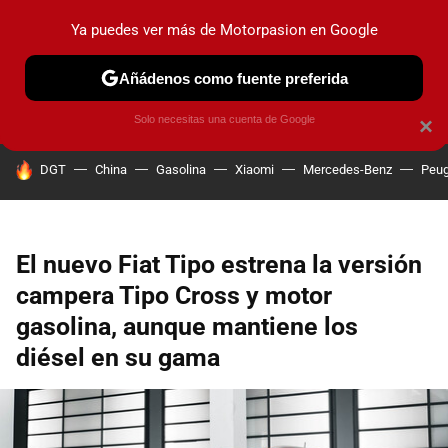
Ya puedes ver más de Motorpasion en Google
PRUEBAS
COCHES ELÉCTRICOS
OBSERVATORIO
F1
Añádenos como fuente preferida
Solo necesitas una cuenta de Google
×
HOY SE HABLA DE
DGT
China
Gasolina
Xiaomi
Mercedes-Benz
Peug
El nuevo Fiat Tipo estrena la versión
campera Tipo Cross y motor
gasolina, aunque mantiene los
diésel en su gama