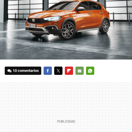
10 comentarios
FACEBOOK
TWITTER
FLIPBOARD
E-
WHATSAPP
MAIL