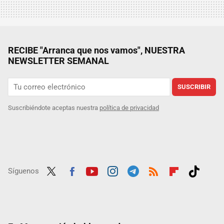
RECIBE "Arranca que nos vamos", NUESTRA
NEWSLETTER SEMANAL
SUSCRIBIR
Suscribiéndote aceptas nuestra
política de privacidad
Síguenos
Twit
Fac
Yout
Inst
Tele
RSS
Flip
Tikt
ter
ebo
ube
agra
gra
boar
ok
ok
m
m
d