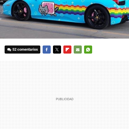
52 comentarios
FACEBOOK
TWITTER
FLIPBOARD
E-
WHATSAPP
MAIL