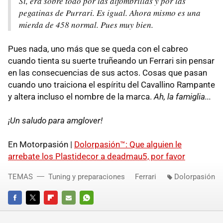
Sí, era sobre todo por las alfombrillas y por las
pegatinas de Purrari. Es igual. Ahora mismo es una
mierda de 458 normal. Pues muy bien.
Pues nada, uno más que se queda con el cabreo
cuando tienta su suerte truñeando un Ferrari sin pensar
en las consecuencias de sus actos. Cosas que pasan
cuando uno traiciona el espíritu del Cavallino Rampante
y altera incluso el nombre de la marca.
Ah, la famiglia...
¡Un saludo para amglover!
En Motorpasión |
Dolorpasión™: Que alguien le
arrebate los Plastidecor a deadmau5, por favor
TEMAS
Tuning y preparaciones
Ferrari
Dolorpasión
FACEBOOK
TWITTER
FLIPBOARD
E-
WHATSAPP