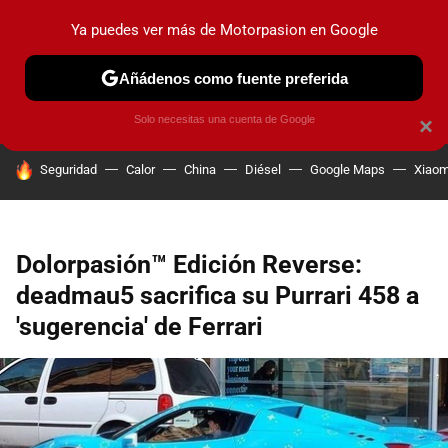
Ya puedes ver más de Motorpasion en Google
PRUEBAS
COCHES ELÉCTRICOS
OBSERVATORIO
F1
Añádenos como fuente preferida
Solo necesitas una cuenta de Google
×
HOY SE HABLA DE
Seguridad
Calor
China
Diésel
Google Maps
Xiaom
Dolorpasión™ Edición Reverse:
deadmau5 sacrifica su Purrari 458 a
'sugerencia' de Ferrari