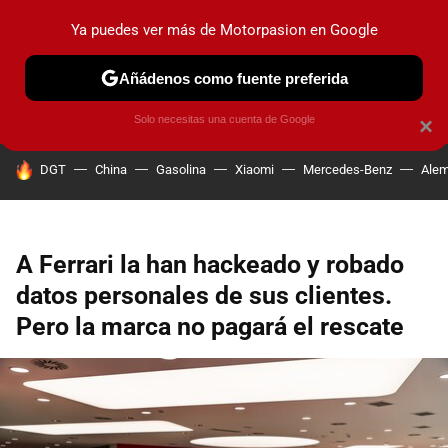
Ya puedes ver más de Motorpasion en Google
PRUEBAS
COCHES ELÉCTRICOS
OBSERVATORIO
F1
Añádenos como fuente preferida
Solo necesitas una cuenta de Google
×
HOY SE HABLA DE
DGT
China
Gasolina
Xiaomi
Mercedes-Benz
Alem
A Ferrari la han hackeado y robado
datos personales de sus clientes.
Pero la marca no pagará el rescate