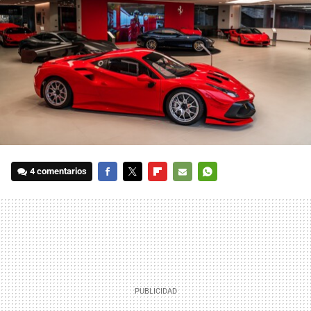
4 comentarios
FACEBOOK
TWITTER
FLIPBOARD
E-
WHATSAPP
MAIL