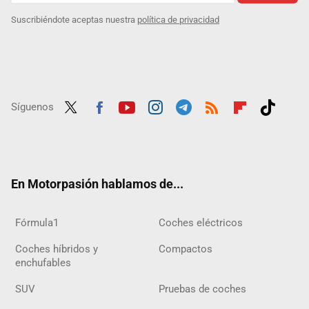
Suscribiéndote aceptas nuestra
política de privacidad
Síguenos
Twit
Fac
Yout
Inst
Tele
RSS
Flip
Tikt
ter
ebo
ube
agra
gra
boar
ok
ok
m
m
d
En Motorpasión hablamos de...
Fórmula1
Coches eléctricos
Coches híbridos y
Compactos
enchufables
SUV
Pruebas de coches