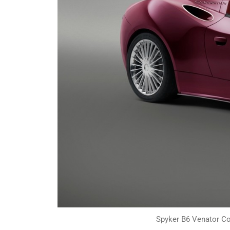
Spyker B6 Venator Co