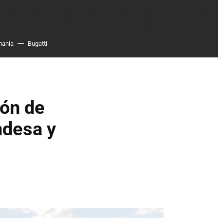
mania
Bugatti
ión de
ndesa y