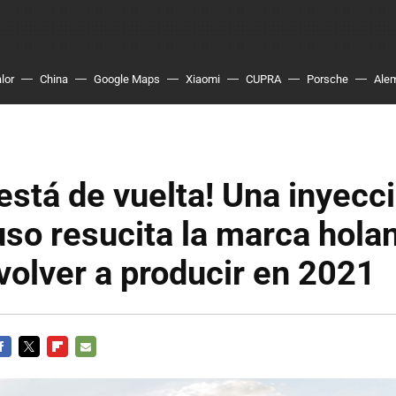
lor
China
Google Maps
Xiaomi
CUPRA
Porsche
Ale
está de vuelta! Una inyecc
uso resucita la marca hola
volver a producir en 2021
ACEBOOK
TWITTER
FLIPBOARD
E-
MAIL