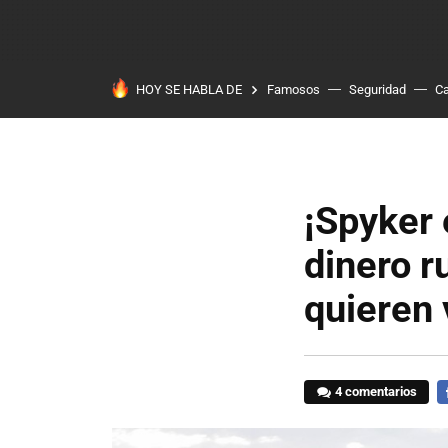
HOY SE HABLA DE
Famosos
Seguridad
Ca
¡Spyker 
dinero r
quieren 
4 comentarios
F