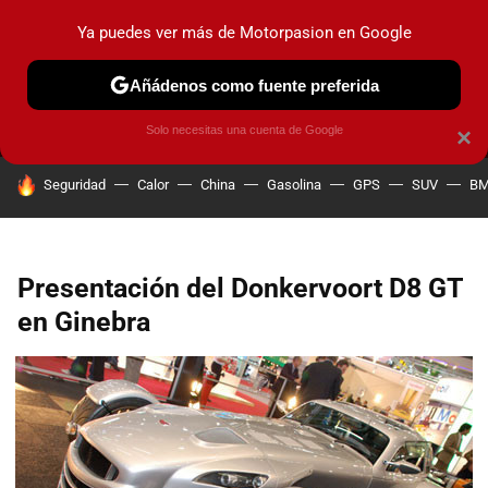
Ya puedes ver más de Motorpasion en Google
MENÚ
NUEVO
Añádenos como fuente preferida
PRUEBAS
COCHES ELÉCTRICOS
OBSERVATORIO
F1
Solo necesitas una cuenta de Google
×
HOY SE HABLA DE
Seguridad
Calor
China
Gasolina
GPS
SUV
B
Presentación del Donkervoort D8 GT
en Ginebra