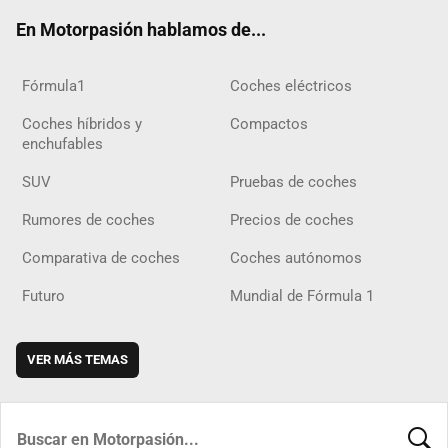
ok
m
m
d
En Motorpasión hablamos de...
Fórmula1
Coches eléctricos
Coches híbridos y
Compactos
enchufables
SUV
Pruebas de coches
Rumores de coches
Precios de coches
Comparativa de coches
Coches autónomos
Futuro
Mundial de Fórmula 1
VER MÁS TEMAS