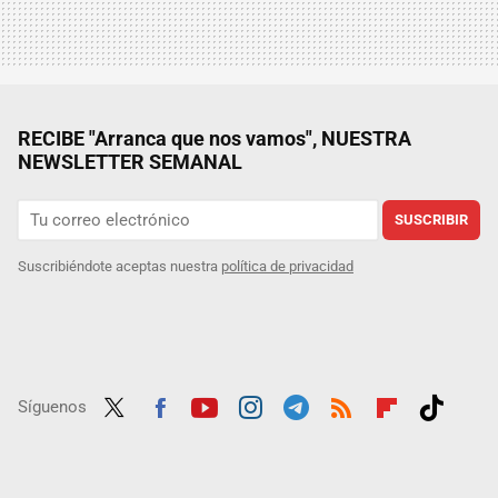
RECIBE "Arranca que nos vamos", NUESTRA
NEWSLETTER SEMANAL
SUSCRIBIR
Suscribiéndote aceptas nuestra
política de privacidad
Síguenos
Twit
Fac
Yout
Inst
Tele
RSS
Flip
Tikt
ter
ebo
ube
agra
gra
boar
ok