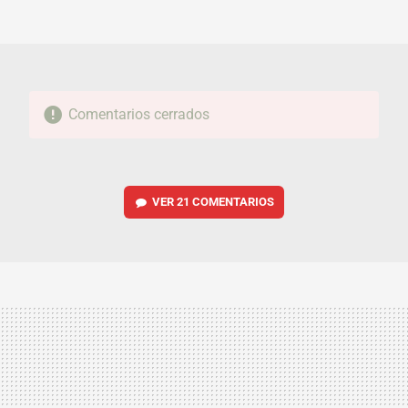
FACEBOOK
TWITTER
FLIPBOARD
E-
WHATSAPP
MAIL
Comentarios cerrados
VER
21 COMENTARIOS