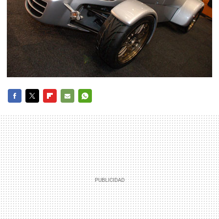
FACEBOOK
TWITTER
FLIPBOARD
E-
WHATSAPP
MAIL