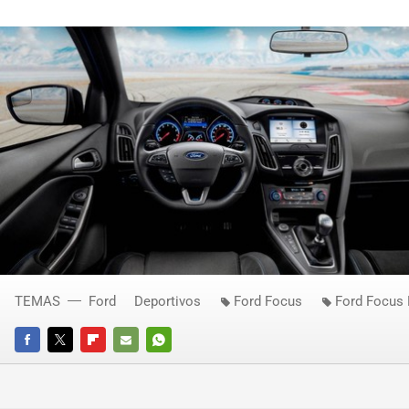
TEMAS
Ford
Deportivos
Ford Focus
Ford Focus
FACEBOOK
TWITTER
FLIPBOARD
E-
WHATSAPP
MAIL