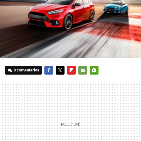
8 comentarios
FACEBOOK
TWITTER
FLIPBOARD
E-
WHATSAPP
MAIL