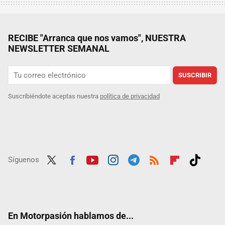
RECIBE "Arranca que nos vamos", NUESTRA
NEWSLETTER SEMANAL
SUSCRIBIR
Suscribiéndote aceptas nuestra
política de privacidad
Síguenos
Twit
Fac
Yout
Inst
Tele
RSS
Flip
Tikt
ter
ebo
ube
agra
gra
boar
ok
ok
m
m
d
En Motorpasión hablamos de...