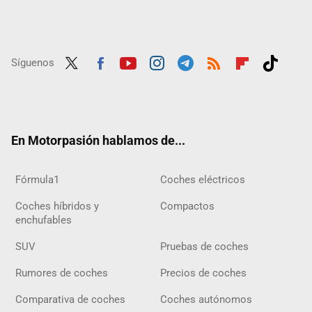
Síguenos
Twit
Fac
Yout
Inst
Tele
RSS
Flip
Tikt
ter
ebo
ube
agra
gra
boar
ok
ok
m
m
d
En Motorpasión hablamos de...
Fórmula1
Coches eléctricos
Coches híbridos y
Compactos
enchufables
SUV
Pruebas de coches
Rumores de coches
Precios de coches
Comparativa de coches
Coches autónomos