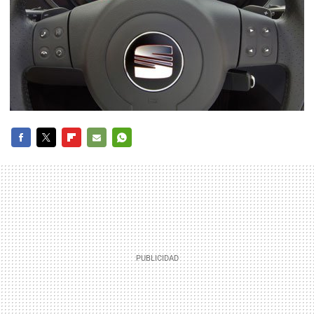
FACEBOOK
TWITTER
FLIPBOARD
E-
WHATSAPP
MAIL