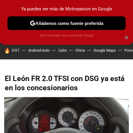
Ya puedes ver más de Motorpasion en Google
PRUEBAS
COCHES ELÉCTRICOS
OBSERVATORIO
F1
Añádenos como fuente preferida
Solo necesitas una cuenta de Google
×
HOY SE HABLA DE
DGT
Android Auto
Calor
China
Google Maps
Pors
El León FR 2.0 TFSI con DSG ya está
en los concesionarios