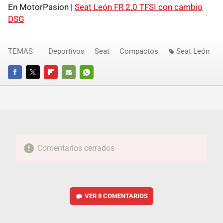
En MotorPasion |
Seat León FR 2.0 TFSI con cambio
DSG
TEMAS
Deportivos
Seat
Compactos
Seat León
FACEBOOK
TWITTER
FLIPBOARD
E-
WHATSAPP
MAIL
Comentarios cerrados
VER
8 COMENTARIOS