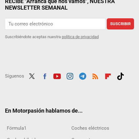
RECIBE "Arranca que nos vamos", NUESTRA
NEWSLETTER SEMANAL
SUSCRIBIR
Suscribiéndote aceptas nuestra
política de privacidad
Síguenos
Twit
Fac
Yout
Inst
Tele
RSS
Flip
Tikt
ter
ebo
ube
agra
gra
boar
ok
ok
m
m
d
En Motorpasión hablamos de...
Fórmula1
Coches eléctricos