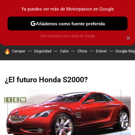
Ya puedes ver más de Motorpasion en Google
PRUEBAS
COCHES ELÉCTRICOS
OBSERVATORIO
F1
Añádenos como fuente preferida
Solo necesitas una cuenta de Google
×
HOY SE HABLA DE
Camper
Seguridad
Calor
China
Diésel
Google Ma
¿El futuro Honda S2000?