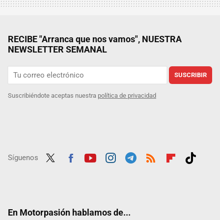
RECIBE "Arranca que nos vamos", NUESTRA
NEWSLETTER SEMANAL
SUSCRIBIR
Suscribiéndote aceptas nuestra
política de privacidad
Síguenos
Twit
Fac
Yout
Inst
Tele
RSS
Flip
Tikt
ter
ebo
ube
agra
gra
boar
ok
ok
m
m
d
En Motorpasión hablamos de...