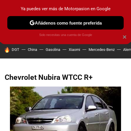
Ya puedes ver más de Motorpasion en Google
PRUEBAS
COCHES ELÉCTRICOS
OBSERVATORIO
F1
Añádenos como fuente preferida
Solo necesitas una cuenta de Google
×
HOY SE HABLA DE
DGT
China
Gasolina
Xiaomi
Mercedes-Benz
Alem
Chevrolet Nubira WTCC R+