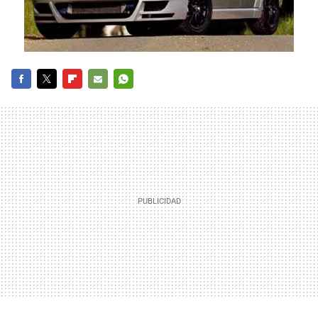
FACEBOOK
TWITTER
FLIPBOARD
E-
WHATSAPP
MAIL