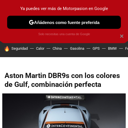
Ya puedes ver más de Motorpasion en Google
PRUEBAS
COCHES ELÉCTRICOS
OBSERVATORIO
F1
Añádenos como fuente preferida
Solo necesitas una cuenta de Google
×
HOY SE HABLA DE
Seguridad
Calor
China
Gasolina
GPS
BMW
F
Aston Martin DBR9s con los colores
de Gulf, combinación perfecta