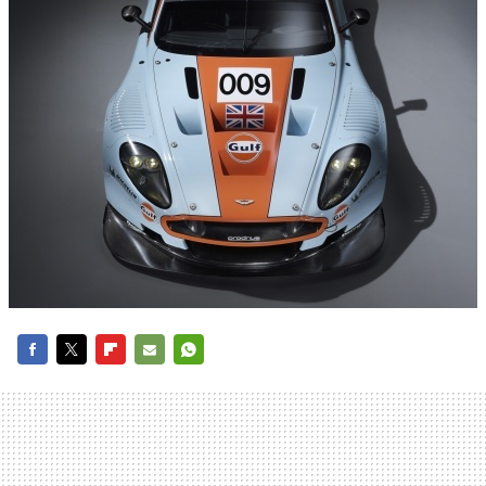
FACEBOOK
TWITTER
FLIPBOARD
E-
WHATSAPP
MAIL