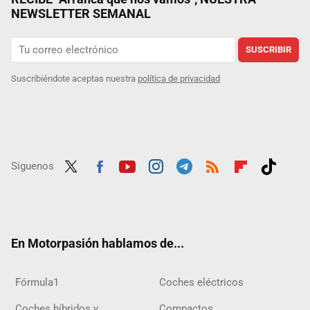
NEWSLETTER SEMANAL
SUSCRIBIR
Suscribiéndote aceptas nuestra
política de privacidad
Síguenos
Twit
Fac
Yout
Inst
Tele
RSS
Flip
Tikt
ter
ebo
ube
agra
gra
boar
ok
ok
m
m
d
En Motorpasión hablamos de...
Fórmula1
Coches eléctricos
Coches híbridos y
Compactos