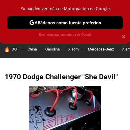
Ya puedes ver más de Motorpasion en Google
PRUEBAS
COCHES ELÉCTRICOS
OBSERVATORIO
F1
Añádenos como fuente preferida
Solo necesitas una cuenta de Google
×
HOY SE HABLA DE
DGT
China
Gasolina
Xiaomi
Mercedes-Benz
Alem
1970 Dodge Challenger "She Devil"