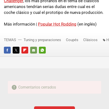
Challenger
, los más profanos en el tema de clásicos
americanos tendrían serias dudas entre cual es el
coche clásico y cual el prototipo de nueva producción.
Más información |
Popular Hot Rodding
(en inglés)
TEMAS
Tuning y preparaciones
Coupés
Clásicos
H
FACEBOOK
TWITTER
FLIPBOARD
E-
WHATSAPP
MAIL
Comentarios cerrados