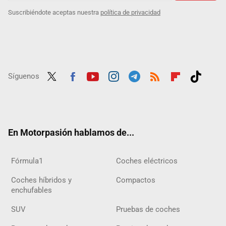
Suscribiéndote aceptas nuestra
política de privacidad
Síguenos
Twit
Fac
Yout
Inst
Tele
RSS
Flip
Tikt
ter
ebo
ube
agra
gra
boar
ok
ok
m
m
d
En Motorpasión hablamos de...
Fórmula1
Coches eléctricos
Coches híbridos y
Compactos
enchufables
SUV
Pruebas de coches