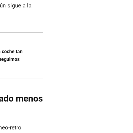
ún sigue a la
n coche tan
 seguimos
rado menos
neo-retro