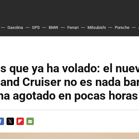
Gasolina
GPS
BMW
Ferrari
Mitsubishi
Porsche
s que ya ha volado: el nue
and Cruiser no es nada bar
ha agotado en pocas horas
ACEBOOK
TWITTER
FLIPBOARD
E-
MAIL