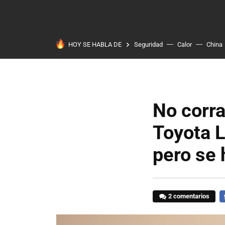
HOY SE HABLA DE
Seguridad
Calor
China
No corra
Toyota L
pero se 
2 comentarios
F