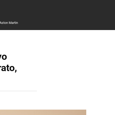
Aston Martin
vo
ato,