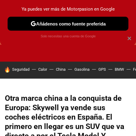
Ya puedes ver más de Motorpasion en Google
Añádenos como fuente preferida
GUÍAS DE COMPRA
OFERTAS DE COCHES
CONSEJOS
Solo necesitas una cuenta de Google
×
HOY SE HABLA DE
Seguridad
Calor
China
Gasolina
GPS
BMW
F
Otra marca china a la conquista de
Europa: Skywell ya vende sus
coches eléctricos en España. El
primero en llegar es un SUV que va
directo a por el Tesla Model Y