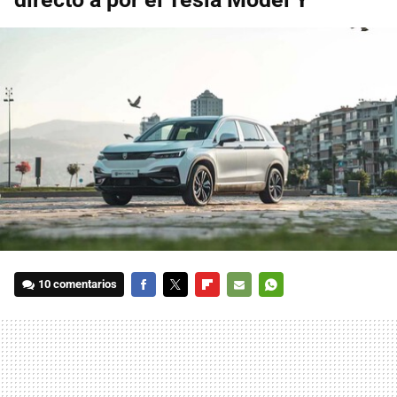
10 comentarios
FACEBOOK
TWITTER
FLIPBOARD
E-
WHATSAPP
MAIL