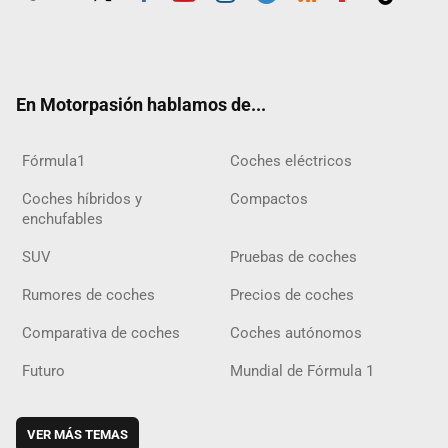
Twit
Fac
Yout
Inst
Tele
RSS
Flip
Tikt
ter
ebo
ube
agra
gra
boar
ok
ok
m
m
d
En Motorpasión hablamos de...
Fórmula1
Coches eléctricos
Coches híbridos y
Compactos
enchufables
SUV
Pruebas de coches
Rumores de coches
Precios de coches
Comparativa de coches
Coches autónomos
Futuro
Mundial de Fórmula 1
VER MÁS TEMAS