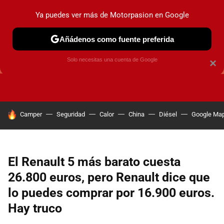
Ya puedes ver más de Motorpasion en Google
Añádenos como fuente preferida
GUÍAS DE COMPRA
OFERTAS DE COCHES
CONSEJOS
Solo necesitas una cuenta de Google
×
HOY SE HABLA DE
Camper
Seguridad
Calor
China
Diésel
Google Ma
El Renault 5 más barato cuesta
26.800 euros, pero Renault dice que
lo puedes comprar por 16.900 euros.
Hay truco