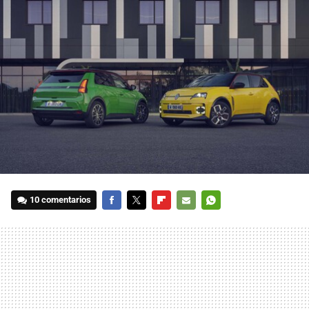
10 comentarios
FACEBOOK
TWITTER
FLIPBOARD
E-
WHATSAPP
MAIL