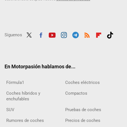
Síguenos
Twit
Fac
Yout
Inst
Tele
RSS
Flip
Tikt
ter
ebo
ube
agra
gra
boar
ok
ok
m
m
d
En Motorpasión hablamos de...
Fórmula1
Coches eléctricos
Coches híbridos y
Compactos
enchufables
SUV
Pruebas de coches
Rumores de coches
Precios de coches