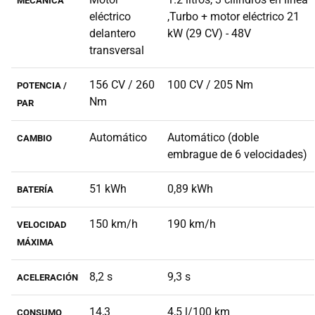
MECÁNICA
eléctrico
,Turbo + motor eléctrico 21
delantero
kW (29 CV) - 48V
transversal
156 CV / 260
100 CV / 205 Nm
POTENCIA /
Nm
PAR
Automático
Automático (doble
CAMBIO
embrague de 6 velocidades)
51 kWh
0,89 kWh
BATERÍA
150 km/h
190 km/h
VELOCIDAD
MÁXIMA
8,2 s
9,3 s
ACELERACIÓN
14,3
4,5 l/100 km
CONSUMO