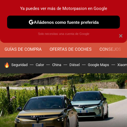
Ya puedes ver más de Motorpasion en Google
MENÚ
NUEVO
Añádenos como fuente preferida
Solo necesitas una cuenta de Google
×
GUÍAS DE COMPRA
OFERTAS DE COCHES
CONSEJOS
HOY SE HABLA DE
Seguridad
Calor
China
Diésel
Google Maps
Xiaom