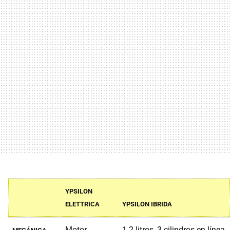
YPSILON
ELETTRICA
YPSILON IBRIDA
Motor
1.2 litros, 3 cilindros en línea