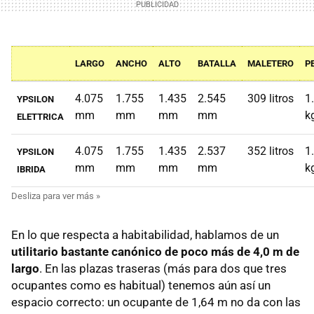
LARGO
ANCHO
ALTO
BATALLA
MALETERO
P
4.075
1.755
1.435
2.545
309 litros
1
YPSILON
mm
mm
mm
mm
k
ELETTRICA
4.075
1.755
1.435
2.537
352 litros
1
YPSILON
mm
mm
mm
mm
k
IBRIDA
En lo que respecta a habitabilidad, hablamos de un
utilitario bastante canónico de poco más de 4,0 m de
largo
. En las plazas traseras (más para dos que tres
ocupantes como es habitual) tenemos aún así un
espacio correcto: un ocupante de 1,64 m no da con las