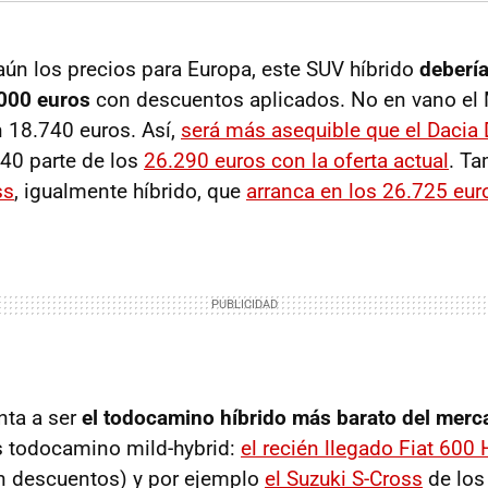
aún los precios para Europa, este SUV híbrido
debería
.000 euros
con descuentos aplicados. No en vano el
n 18.740 euros. Así,
será más asequible que el Dacia 
140 parte de los
26.290 euros con la oferta actual
. Ta
ss
, igualmente híbrido, que
arranca en los 26.725 eur
nta a ser
el todocamino híbrido más barato del merc
s todocamino mild-hybrid:
el recién llegado Fiat 600 
n descuentos) y por ejemplo
el Suzuki S-Cross
de los