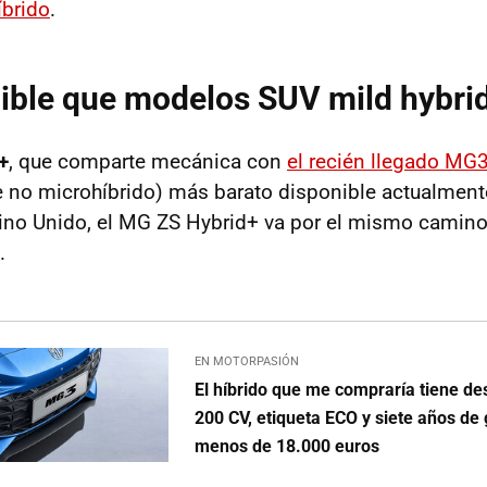
íbrido
.
ible que modelos SUV mild hybri
+
, que comparte mecánica con
el recién llegado MG
ue no microhíbrido) más barato disponible actualment
no Unido, el MG ZS Hybrid+ va por el mismo camino:
.
EN MOTORPASIÓN
El híbrido que me compraría tiene de
200 CV, etiqueta ECO y siete años de 
menos de 18.000 euros