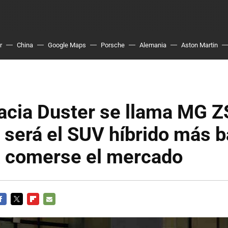
r
China
Google Maps
Porsche
Alemania
Aston Martin
Dacia Duster se llama MG Z
 será el SUV híbrido más b
a comerse el mercado
ACEBOOK
TWITTER
FLIPBOARD
E-
MAIL