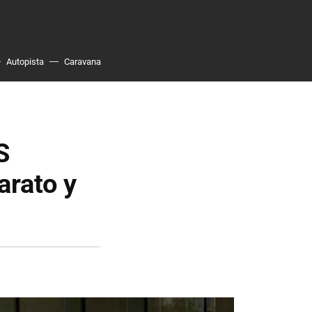
Autopista
Caravana
S
arato y