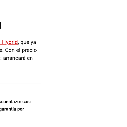
d
3 Hybrid
, que ya
e. Con el precio
 arrancará en
scuentazo: casi
garantía por