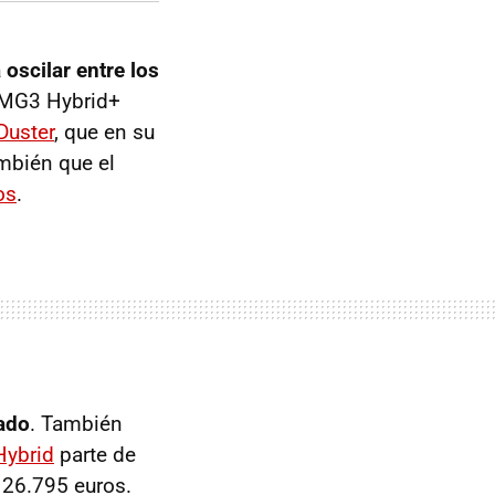
 oscilar entre los
 MG3 Hybrid+
Duster
, que en su
mbién que el
os
.
ado
. También
Hybrid
parte de
 26.795 euros.