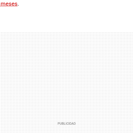
s meses
.