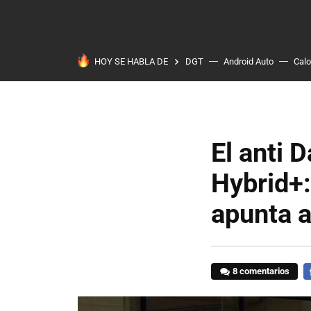
HOY SE HABLA DE
DGT
Android Auto
Calo
El anti 
Hybrid+:
apunta 
8 comentarios
F