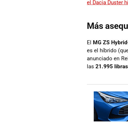
el Dacia Duster h
Más asequ
El
MG ZS Hybrid
es el híbrido (q
anunciado en Rei
las
21.995 libras